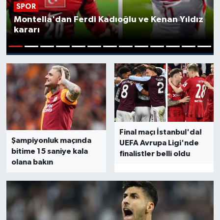
SPOR
Montella'dan Ferdi Kadıoğlu ve Kenan Yıldız
kararı
1
2
3
4
5
6
7
8
9
10
11
12
13
Final maçı İstanbul'da!
Şampiyonluk maçında
UEFA Avrupa Ligi'nde
bitime 15 saniye kala
finalistler belli oldu
olana bakın