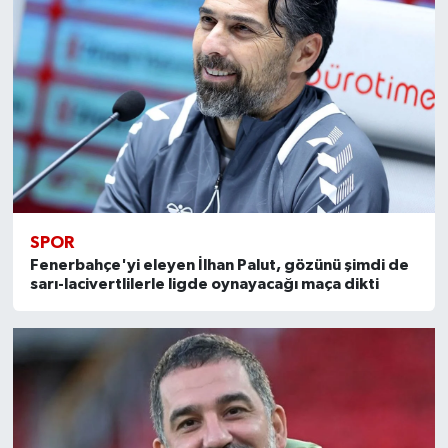
SPOR
Fenerbahçe'yi eleyen İlhan Palut, gözünü şimdi de
sarı-lacivertlilerle ligde oynayacağı maça dikti