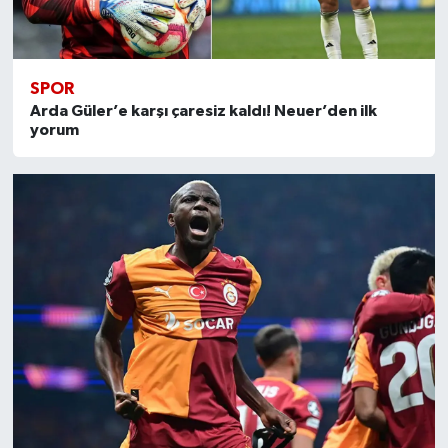
SPOR
Arda Güler’e karşı çaresiz kaldı! Neuer’den ilk
yorum