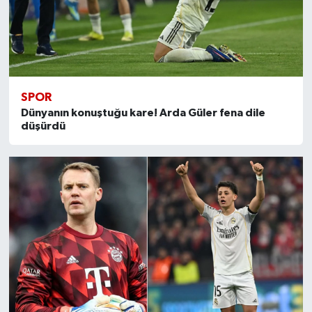
SPOR
Dünyanın konuştuğu kare! Arda Güler fena dile
düşürdü