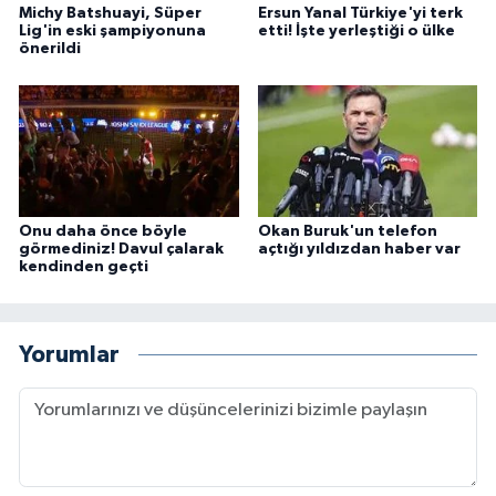
Michy Batshuayi, Süper
Ersun Yanal Türkiye'yi terk
Lig'in eski şampiyonuna
etti! İşte yerleştiği o ülke
önerildi
Onu daha önce böyle
Okan Buruk'un telefon
görmediniz! Davul çalarak
açtığı yıldızdan haber var
kendinden geçti
Yorumlar