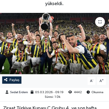
yükseldi.
Paylaş
-
+
A
A
Sedat Erdem
05.03.2026 - 09:19
4442
Okunma
Süresi: 1 Dk
Ziraat Türkiye Kupası C Grubu 4. ve son hafta