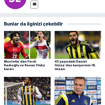
Bunlar da ilginizi çekebilir
Montella'dan Ferdi
45 yaşındaki Daniel
Kadıoğlu ve Kenan Yıldız
Güiza'dan kariyerinin 18.
kararı
imzası