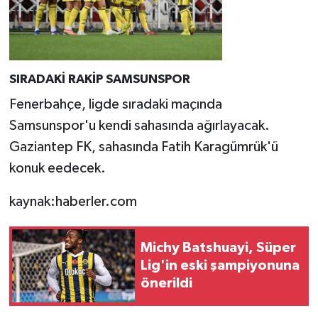
SIRADAKİ RAKİP SAMSUNSPOR
Fenerbahçe, ligde sıradaki maçında
Samsunspor'u kendi sahasında ağırlayacak.
Gaziantep FK, sahasında Fatih Karagümrük'ü
konuk eedecek.
kaynak:haberler.com
Michy Batshuayi, Süper
Lig'in eski şampiyonuna
önerildi