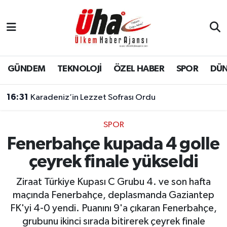
İstanbul Nöbetçi Eczaneler
İstanbul Hava Durumu
GÜNDEM
TEKNOLOJİ
ÖZEL HABER
SPOR
DÜ
İstanbul Namaz Vakitleri
16:31
Karadeniz’in Lezzet Sofrası Ordu
İstanbul Trafik Yoğunluk Haritası
SPOR
Fenerbahçe kupada 4 golle
Süper Lig Puan Durumu ve Fikstür
çeyrek finale yükseldi
Tüm Manşetler
Ziraat Türkiye Kupası C Grubu 4. ve son hafta
Son Dakika Haberleri
maçında Fenerbahçe, deplasmanda Gaziantep
FK'yi 4-0 yendi. Puanını 9'a çıkaran Fenerbahçe,
Haber Arşivi
grubunu ikinci sırada bitirerek çeyrek finale