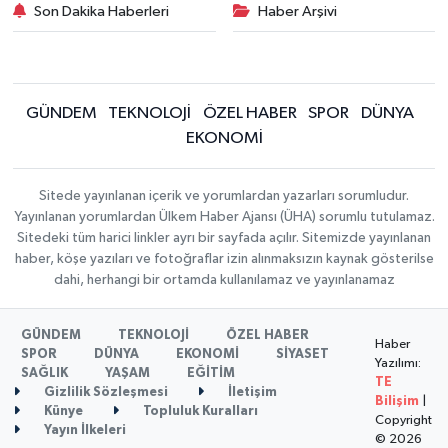
Son Dakika Haberleri
Haber Arşivi
GÜNDEM
TEKNOLOJİ
ÖZEL HABER
SPOR
DÜNYA
EKONOMİ
Sitede yayınlanan içerik ve yorumlardan yazarları sorumludur.
Yayınlanan yorumlardan Ülkem Haber Ajansı (ÜHA) sorumlu tutulamaz.
Sitedeki tüm harici linkler ayrı bir sayfada açılır. Sitemizde yayınlanan
haber, köşe yazıları ve fotoğraflar izin alınmaksızın kaynak gösterilse
dahi, herhangi bir ortamda kullanılamaz ve yayınlanamaz
GÜNDEM
TEKNOLOJİ
ÖZEL HABER
Haber
SPOR
DÜNYA
EKONOMİ
SİYASET
Yazılımı:
SAĞLIK
YAŞAM
EĞİTİM
TE
Gizlilik Sözleşmesi
İletişim
Bilişim
|
Künye
Topluluk Kuralları
Copyright
Yayın İlkeleri
© 2026