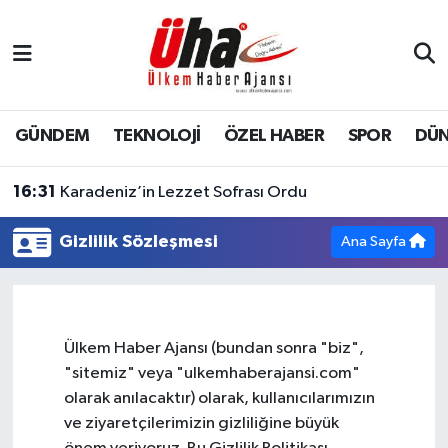
İstanbul Nöbetçi Eczaneler
İstanbul Hava Durumu
GÜNDEM
TEKNOLOJİ
ÖZEL HABER
SPOR
DÜ
İstanbul Namaz Vakitleri
16:31
Karadeniz’in Lezzet Sofrası Ordu
İstanbul Trafik Yoğunluk Haritası
Gizlilik Sözleşmesi
Ana Sayfa
Süper Lig Puan Durumu ve Fikstür
Tüm Manşetler
Ülkem Haber Ajansı (bundan sonra "biz",
"sitemiz" veya "ulkemhaberajansi.com"
Son Dakika Haberleri
olarak anılacaktır) olarak, kullanıcılarımızın
ve ziyaretçilerimizin gizliliğine büyük
Haber Arşivi