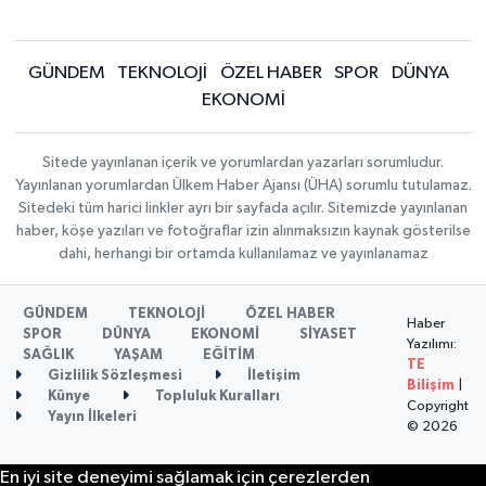
GÜNDEM
TEKNOLOJİ
ÖZEL HABER
SPOR
DÜNYA
EKONOMİ
Sitede yayınlanan içerik ve yorumlardan yazarları sorumludur.
Yayınlanan yorumlardan Ülkem Haber Ajansı (ÜHA) sorumlu tutulamaz.
Sitedeki tüm harici linkler ayrı bir sayfada açılır. Sitemizde yayınlanan
haber, köşe yazıları ve fotoğraflar izin alınmaksızın kaynak gösterilse
dahi, herhangi bir ortamda kullanılamaz ve yayınlanamaz
GÜNDEM
TEKNOLOJİ
ÖZEL HABER
Haber
SPOR
DÜNYA
EKONOMİ
SİYASET
Yazılımı:
SAĞLIK
YAŞAM
EĞİTİM
TE
Gizlilik Sözleşmesi
İletişim
Bilişim
|
Künye
Topluluk Kuralları
Copyright
Yayın İlkeleri
© 2026
En iyi site deneyimi sağlamak için çerezlerden