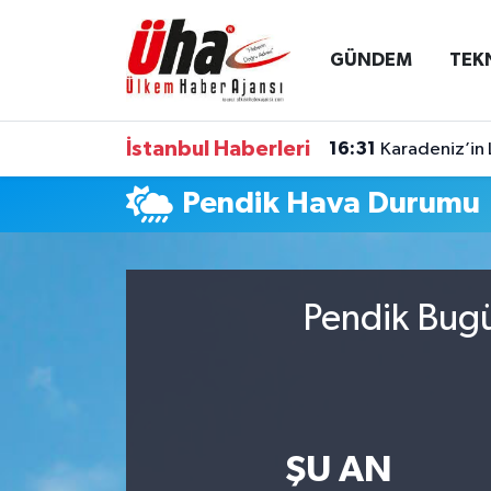
GÜNDEM
TEK
İstanbul Nöbetçi Eczaneler
İstanbul Hava Durumu
İstanbul Haberleri
16:31
Karadeniz’in 
İstanbul Namaz Vakitleri
Pendik Hava Durumu
İstanbul Trafik Yoğunluk Haritası
Süper Lig Puan Durumu ve Fikstür
Pendik Bugü
Tüm Manşetler
Son Dakika Haberleri
ŞU AN
Haber Arşivi