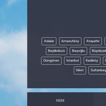
Adalar
Arnavutköy
Ataşehir
Beylikdüzü
Beyoğlu
Büyükçe
Güngören
Istanbul
Kadıköy
Silivri
Sultanbey
NEM