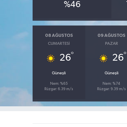
%46
08 AĞUSTOS
09 AĞUSTOS
CUMARTESI
PAZAR
°
°
26
26
Güneşli
Güneşli
Nem: %65
Nem: %74
Rüzgar: 6.39 m/s
Rüzgar: 9.39 m/s