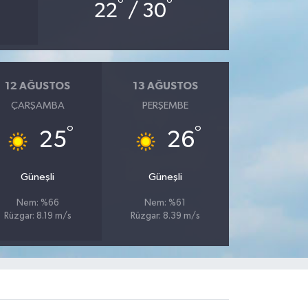
°
°
22
/ 30
12 AĞUSTOS
13 AĞUSTOS
ÇARŞAMBA
PERŞEMBE
°
°
25
26
Güneşli
Güneşli
Nem: %66
Nem: %61
Rüzgar: 8.19 m/s
Rüzgar: 8.39 m/s