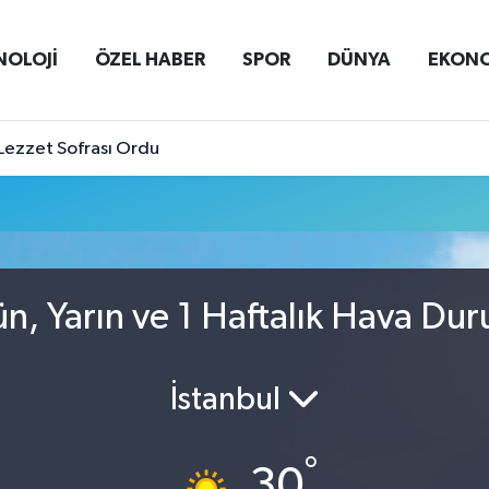
NOLOJİ
ÖZEL HABER
SPOR
DÜNYA
EKON
Lezzet Sofrası Ordu
n, Yarın ve 1 Haftalık Hava Du
İstanbul
°
30