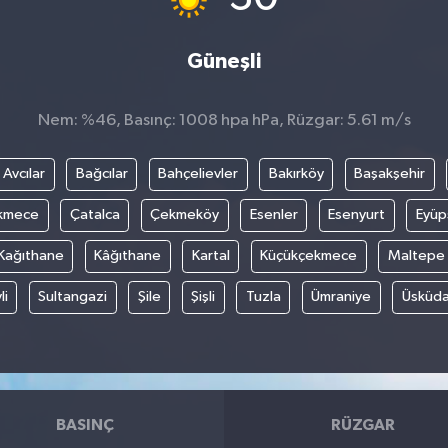
Güneşli
Nem: %46, Basınç: 1008 hpa hPa, Rüzgar: 5.61 m/s
Avcılar
Bağcılar
Bahçelievler
Bakırköy
Başakşehir
kmece
Çatalca
Çekmeköy
Esenler
Esenyurt
Eyüp
Kağıthane
Kâğıthane
Kartal
Küçükçekmece
Maltepe
li
Sultangazi
Şile
Şişli
Tuzla
Ümraniye
Üsküda
BASINÇ
RÜZGAR