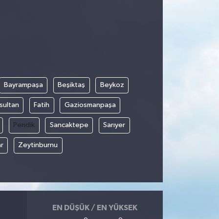
Bayrampaşa
Beşiktaş
Beykoz
sultan
Fatih
Gaziosmanpaşa
Pendik
Sancaktepe
Sarıyer
r
Zeytinburnu
EN DÜŞÜK / EN YÜKSEK