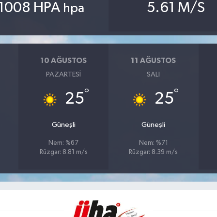
1008 HPA
5.61 M/S
hpa
10 AĞUSTOS
11 AĞUSTOS
PAZARTESI
SALI
°
°
25
25
Güneşli
Güneşli
Nem: %67
Nem: %71
Rüzgar: 8.81 m/s
Rüzgar: 8.39 m/s