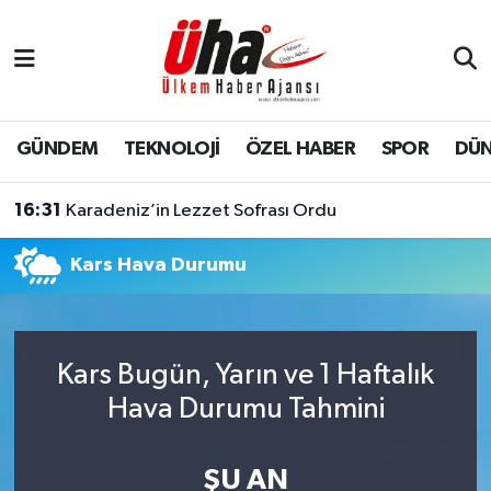
İstanbul Nöbetçi Eczaneler
İstanbul Hava Durumu
GÜNDEM
TEKNOLOJİ
ÖZEL HABER
SPOR
DÜ
İstanbul Namaz Vakitleri
16:31
Karadeniz’in Lezzet Sofrası Ordu
İstanbul Trafik Yoğunluk Haritası
Kars Hava Durumu
Süper Lig Puan Durumu ve Fikstür
Tüm Manşetler
Kars Bugün, Yarın ve 1 Haftalık
Hava Durumu Tahmini
Son Dakika Haberleri
Haber Arşivi
ŞU AN