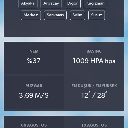
Akyaka
Arpaçay
Digor
Kağızman
Merkez
Sarıkamış
Selim
Susuz
NEM
BASINÇ
%37
1009 HPA
hpa
RÜZGAR
EN DÜŞÜK / EN YÜKSEK
°
°
3.69 M/S
12
/ 28
09 AĞUSTOS
10 AĞUSTOS