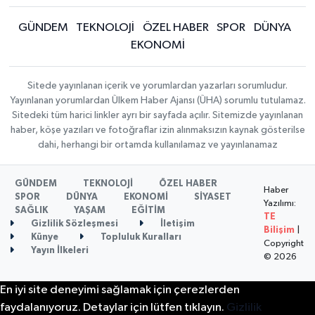
GÜNDEM
TEKNOLOJİ
ÖZEL HABER
SPOR
DÜNYA
EKONOMİ
Sitede yayınlanan içerik ve yorumlardan yazarları sorumludur.
Yayınlanan yorumlardan Ülkem Haber Ajansı (ÜHA) sorumlu tutulamaz.
Sitedeki tüm harici linkler ayrı bir sayfada açılır. Sitemizde yayınlanan
haber, köşe yazıları ve fotoğraflar izin alınmaksızın kaynak gösterilse
dahi, herhangi bir ortamda kullanılamaz ve yayınlanamaz
GÜNDEM
TEKNOLOJİ
ÖZEL HABER
Haber
SPOR
DÜNYA
EKONOMİ
SİYASET
Yazılımı:
SAĞLIK
YAŞAM
EĞİTİM
TE
Gizlilik Sözleşmesi
İletişim
Bilişim
|
Künye
Topluluk Kuralları
Copyright
Yayın İlkeleri
© 2026
En iyi site deneyimi sağlamak için çerezlerden
faydalanıyoruz. Detaylar için lütfen tıklayın.
Gizlilik