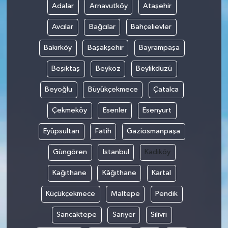
Adalar
Arnavutköy
Ataşehir
Avcılar
Bağcılar
Bahçelievler
Bakırköy
Başakşehir
Bayrampaşa
Beşiktaş
Beykoz
Beylikdüzü
Beyoğlu
Büyükçekmece
Çatalca
Çekmeköy
Esenler
Esenyurt
Eyüpsultan
Fatih
Gaziosmanpaşa
Güngören
Istanbul
Kadıköy
Kağıthane
Kâğıthane
Kartal
Küçükçekmece
Maltepe
Pendik
Sancaktepe
Sarıyer
Silivri