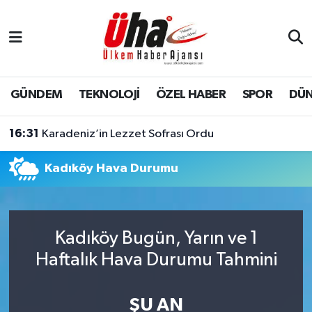
İstanbul Nöbetçi Eczaneler
İstanbul Hava Durumu
GÜNDEM
TEKNOLOJİ
ÖZEL HABER
SPOR
DÜ
İstanbul Namaz Vakitleri
16:31
Karadeniz’in Lezzet Sofrası Ordu
İstanbul Trafik Yoğunluk Haritası
Kadıköy Hava Durumu
Süper Lig Puan Durumu ve Fikstür
Tüm Manşetler
Kadıköy Bugün, Yarın ve 1
Haftalık Hava Durumu Tahmini
Son Dakika Haberleri
Haber Arşivi
ŞU AN