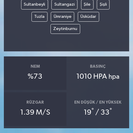
Sultanbeyli
Sultangazi
Şile
Şişli
Tuzla
Ümraniye
Üsküdar
Zeytinburnu
NEM
BASINÇ
%73
1010 HPA
hpa
RÜZGAR
EN DÜŞÜK / EN YÜKSEK
°
°
1.39 M/S
19
/ 33