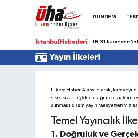
GÜNDEM
TEK
İstanbul Nöbetçi Eczaneler
İstanbul Hava Durumu
İstanbul Haberleri
16:31
Karadeniz’in 
İstanbul Namaz Vakitleri
Yayın İlkeleri
İstanbul Trafik Yoğunluk Haritası
Süper Lig Puan Durumu ve Fikstür
Ülkem Haber Ajansı olarak, kamuoyunu b
sıkı sıkıya bağlı kalacağımızı taahhüt
Tüm Manşetler
sunmaktır. Tüm yayın faaliyetlerimiz aş
Son Dakika Haberleri
Temel Yayıncılık İlk
1. Doğruluk ve Gerçek
Haber Arşivi