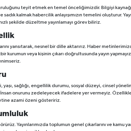
ğruluğunu teyit etmek en temel önceliğimizdir. Bilgiyi kayna
sadık kalmak habercilik anlayışımızın temelini oluşturur. Yay
ızlı şekilde düzeltme yayınlamayı görev biliriz.
llik
ılarını yansıtarak, nesnel bir dille aktarırız. Haber metinlerim
hiçbir kurumun veya kişinin çıkarı doğrultusunda yayın yapmayı
benimseriz.
ru
ti, yaşı, sağlığı, engellilik durumu, sosyal düzeyi, cinsel yönel
 İnsan onurunu zedeleyecek ifadelere yer vermeyiz. Özellikle
tine azami özeni gösteririz.
rumluluk
örürüz. Yayınlarımızda toplumun genel çıkarlarını ve kamu yar