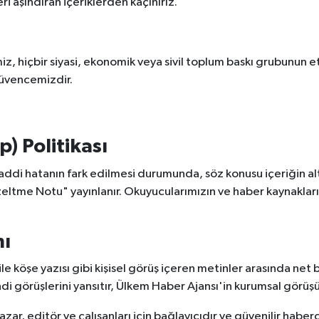
i aşındıran içeriklerden kaçınırız.
iz, hiçbir siyasi, ekonomik veya sivil toplum baskı grubunun et
güvencemizdir.
) Politikası
maddi hatanın fark edilmesi durumunda, söz konusu içeriğin a
üzeltme Notu" yayınlanır. Okuyucularımızın ve haber kaynakları
mı
 köşe yazısı gibi kişisel görüş içeren metinler arasında net bi
endi görüşlerini yansıtır, Ülkem Haber Ajansı'in kurumsal görü
zar, editör ve çalışanları için bağlayıcıdır ve güvenilir haberc