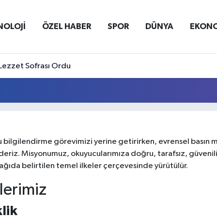
NOLOJİ
ÖZEL HABER
SPOR
DÜNYA
EKON
Lezzet Sofrası Ordu
ilgilendirme görevimizi yerine getirirken, evrensel basın me
 ederiz. Misyonumuz, okuyucularımıza doğru, tarafsız, güvenil
ağıda belirtilen temel ilkeler çerçevesinde yürütülür.
elerimiz
lik