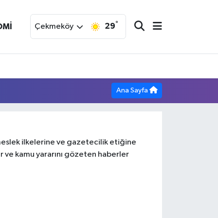
°
29
OMİ
Çekmeköy
Ana Sayfa
slek ilkelerine ve gazetecilik etiğine
ir ve kamu yararını gözeten haberler