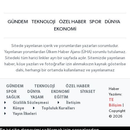
GÜNDEM
TEKNOLOJİ
ÖZEL HABER
SPOR
DÜNYA
EKONOMİ
Sitede yayınlanan içerik ve yorumlardan yazarları sorumludur.
Yayınlanan yorumlardan Ülkem Haber Ajansı (ÜHA) sorumlu tutulamaz.
Sitedeki tüm harici linkler ayrı bir sayfada açılır. Sitemizde yayınlanan
haber, köşe yazıları ve fotoğraflar izin alınmaksızın kaynak gösterilse
dahi, herhangi bir ortamda kullanılamaz ve yayınlanamaz
GÜNDEM
TEKNOLOJİ
ÖZEL HABER
Haber
SPOR
DÜNYA
EKONOMİ
SİYASET
Yazılımı:
SAĞLIK
YAŞAM
EĞİTİM
TE
Gizlilik Sözleşmesi
İletişim
Bilişim
|
Künye
Topluluk Kuralları
Copyright
Yayın İlkeleri
© 2026