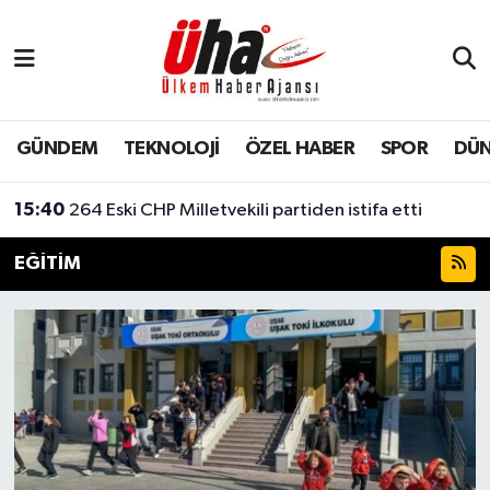
İstanbul Nöbetçi Eczaneler
İstanbul Hava Durumu
GÜNDEM
TEKNOLOJİ
ÖZEL HABER
SPOR
DÜ
İstanbul Namaz Vakitleri
15:40
264 Eski CHP Milletvekili partiden istifa etti
İstanbul Trafik Yoğunluk Haritası
EĞİTİM
Süper Lig Puan Durumu ve Fikstür
Tüm Manşetler
Son Dakika Haberleri
Haber Arşivi