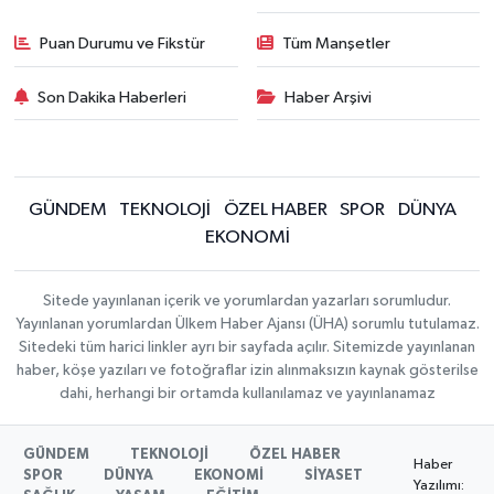
Puan Durumu ve Fikstür
Tüm Manşetler
Son Dakika Haberleri
Haber Arşivi
GÜNDEM
TEKNOLOJİ
ÖZEL HABER
SPOR
DÜNYA
EKONOMİ
Sitede yayınlanan içerik ve yorumlardan yazarları sorumludur.
Yayınlanan yorumlardan Ülkem Haber Ajansı (ÜHA) sorumlu tutulamaz.
Sitedeki tüm harici linkler ayrı bir sayfada açılır. Sitemizde yayınlanan
haber, köşe yazıları ve fotoğraflar izin alınmaksızın kaynak gösterilse
dahi, herhangi bir ortamda kullanılamaz ve yayınlanamaz
GÜNDEM
TEKNOLOJİ
ÖZEL HABER
Haber
SPOR
DÜNYA
EKONOMİ
SİYASET
Yazılımı: