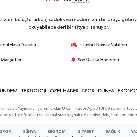
zleri buluştururken, sadelik ve modernizmi bir araya getiriyo
okuyabilecekleri bir altyapı sunuyor.
anbul Hava Durumu
İstanbul Namaz Vakitleri
 Manşetler
Son Dakika Haberleri
ÜNDEM
TEKNOLOJİ
ÖZEL HABER
SPOR
DÜNYA
EKONO
rumludur. Yayınlanan yorumlardan Ülkem Haber Ajansı (ÜHA) sorumlu tutulamaz.
ıları ve fotoğraflar izin alınmaksızın kaynak gösterilse dahi, herhangi bir
SPOR
DÜNYA
EKONOMİ
SİYASET
SAĞLIK
YA