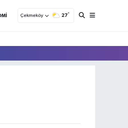
°
27
OMİ
Çekmeköy