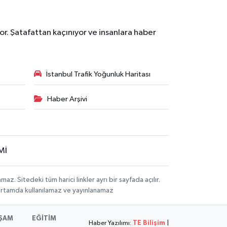
r. Şatafattan kaçınıyor ve insanlara haber
İstanbul Trafik Yoğunluk Haritası
Haber Arşivi
Mİ
 Sitedeki tüm harici linkler ayrı bir sayfada açılır.
 ortamda kullanılamaz ve yayınlanamaz
ŞAM
EĞİTİM
Haber Yazılımı:
TE Bilişim
|