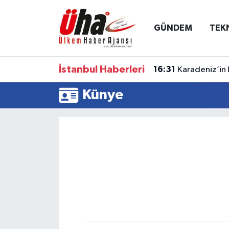
GÜNDEM
TEK
İstanbul Nöbetçi Eczaneler
İstanbul Hava Durumu
İstanbul Haberleri
16:31
Karadeniz’in 
İstanbul Namaz Vakitleri
Künye
İstanbul Trafik Yoğunluk Haritası
Süper Lig Puan Durumu ve Fikstür
Tüm Manşetler
Son Dakika Haberleri
Haber Arşivi