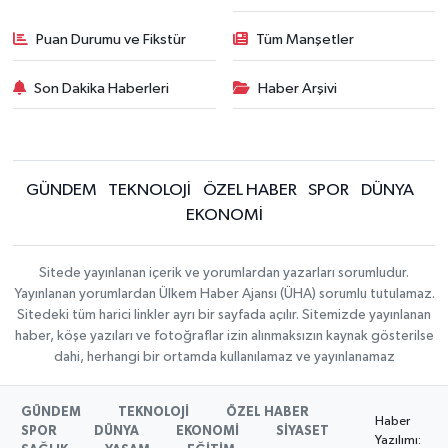
Puan Durumu ve Fikstür
Tüm Manşetler
Son Dakika Haberleri
Haber Arşivi
GÜNDEM
TEKNOLOJİ
ÖZEL HABER
SPOR
DÜNYA
EKONOMİ
Sitede yayınlanan içerik ve yorumlardan yazarları sorumludur.
Yayınlanan yorumlardan Ülkem Haber Ajansı (ÜHA) sorumlu tutulamaz.
Sitedeki tüm harici linkler ayrı bir sayfada açılır. Sitemizde yayınlanan
haber, köşe yazıları ve fotoğraflar izin alınmaksızın kaynak gösterilse
dahi, herhangi bir ortamda kullanılamaz ve yayınlanamaz
GÜNDEM
TEKNOLOJİ
ÖZEL HABER
Haber
SPOR
DÜNYA
EKONOMİ
SİYASET
Yazılımı: