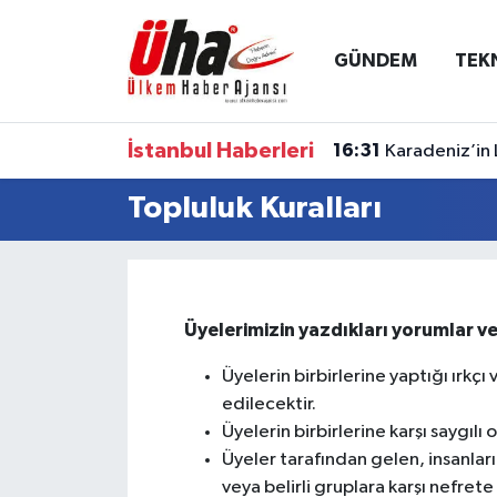
GÜNDEM
TEK
İstanbul Nöbetçi Eczaneler
İstanbul Hava Durumu
İstanbul Haberleri
16:31
Karadeniz’in 
İstanbul Namaz Vakitleri
Topluluk Kuralları
İstanbul Trafik Yoğunluk Haritası
Süper Lig Puan Durumu ve Fikstür
Üyelerimizin yazdıkları yorumlar ve
Tüm Manşetler
Üyelerin birbirlerine yaptığı ır
edilecektir.
Son Dakika Haberleri
Üyelerin birbirlerine karşı saygılı
Üyeler tarafından gelen, insanları
Haber Arşivi
veya belirli gruplara karşı nefrete