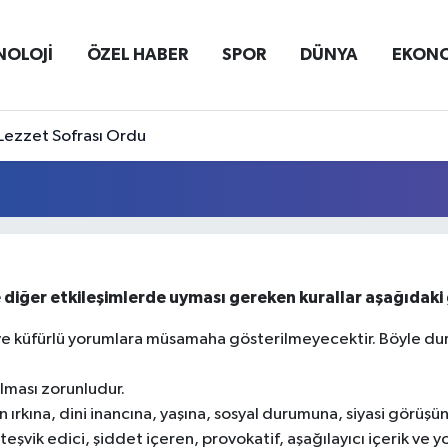
NOLOJİ
ÖZEL HABER
SPOR
DÜNYA
EKON
Lezzet Sofrası Ordu
 diğer etkileşimlerde uyması gereken kurallar aşağıdaki g
kçı ve küfürlü yorumlara müsamaha gösterilmeyecektir. Böyle
 olması zorunludur.
n ırkına, dini inancına, yaşına, sosyal durumuna, siyasi görüşü
 teşvik edici, şiddet içeren, provokatif, aşağılayıcı içerik ve 