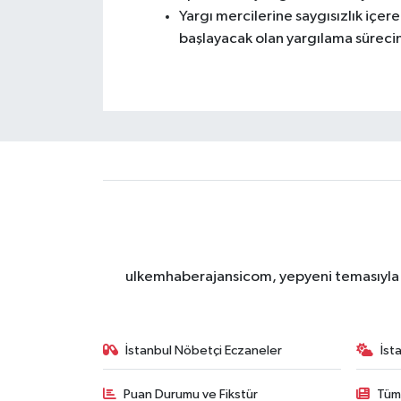
Yargı mercilerine saygısızlık içe
başlayacak olan yargılama süreci
ulkemhaberajansicom, yepyeni temasıyla si
İstanbul Nöbetçi Eczaneler
İst
Puan Durumu ve Fikstür
Tüm