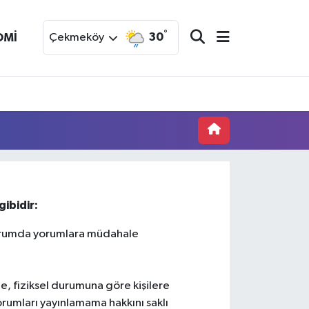
°
30
OMİ
Çekmeköy
ibidir:
 durumda yorumlara müdahale
ne, fiziksel durumuna göre kişilere
yorumları yayınlamama hakkını saklı