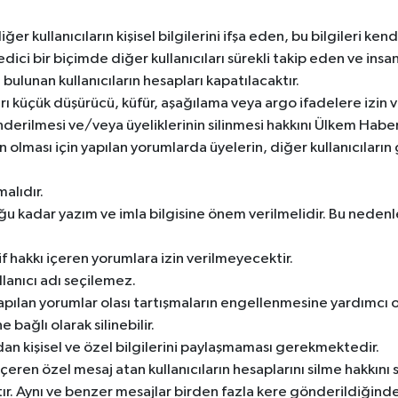
er kullanıcıların kişisel bilgilerini ifşa eden, bu bilgileri kendi
 edici bir biçimde diğer kullanıcıları sürekli takip eden ve in
 bulunan kullanıcıların hesapları kapatılacaktır.
arı küçük düşürücü, küfür, aşağılama veya argo ifadelere izin 
gönderilmesi ve/veya üyeliklerinin silinmesi hakkını Ülkem Haber
ın olması için yapılan yorumlarda üyelerin, diğer kullanıcıları
alıdır.
 kadar yazım ve imla bilgisine önem verilmelidir. Bu neden
if hakkı içeren yorumlara izin verilmeyecektir.
ullanıcı adı seçilemez.
ılan yorumlar olası tartışmaların engellenmesine yardımcı ol
bağlı olarak silinebilir.
dan kişisel ve özel bilgilerini paylaşmaması gerekmektedir.
çeren özel mesaj atan kullanıcıların hesaplarını silme hakkını 
. Aynı ve benzer mesajlar birden fazla kere gönderildiğind