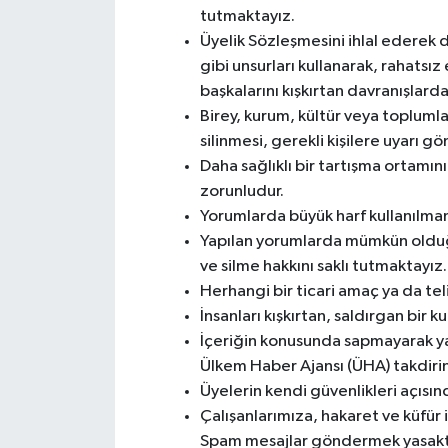
tutmaktayız.
Üyelik Sözleşmesini ihlal ederek diğ
gibi unsurları kullanarak, rahatsız
başkalarını kışkırtan davranışlarda
Birey, kurum, kültür veya topluml
silinmesi, gerekli kişilere uyarı 
Daha sağlıklı bir tartışma ortamın
zorunludur.
Yorumlarda büyük harf kullanılmam
Yapılan yorumlarda mümkün olduğu
ve silme hakkını saklı tutmaktayız.
Herhangi bir ticari amaç ya da tel
İnsanları kışkırtan, saldırgan bir k
İçeriğin konusunda sapmayarak yap
Ülkem Haber Ajansı (ÜHA) takdirine 
Üyelerin kendi güvenlikleri açısın
Çalışanlarımıza, hakaret ve küfür i
Spam mesajlar göndermek yasaktır