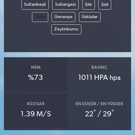
Sultanbeyli
Sultangazi
Şile
Şişli
Tuzla
Ümraniye
Üsküdar
Zeytinburnu
NEM
BASINÇ
%73
1011 HPA
hpa
RÜZGAR
EN DÜŞÜK / EN YÜKSEK
°
°
1.39 M/S
22
/ 29