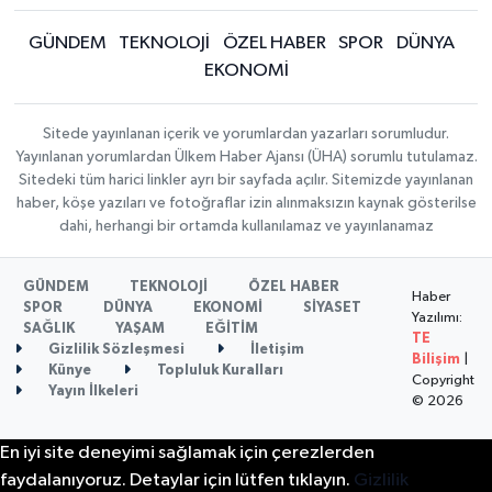
GÜNDEM
TEKNOLOJİ
ÖZEL HABER
SPOR
DÜNYA
EKONOMİ
Sitede yayınlanan içerik ve yorumlardan yazarları sorumludur.
Yayınlanan yorumlardan Ülkem Haber Ajansı (ÜHA) sorumlu tutulamaz.
Sitedeki tüm harici linkler ayrı bir sayfada açılır. Sitemizde yayınlanan
haber, köşe yazıları ve fotoğraflar izin alınmaksızın kaynak gösterilse
dahi, herhangi bir ortamda kullanılamaz ve yayınlanamaz
GÜNDEM
TEKNOLOJİ
ÖZEL HABER
Haber
SPOR
DÜNYA
EKONOMİ
SİYASET
Yazılımı:
SAĞLIK
YAŞAM
EĞİTİM
TE
Gizlilik Sözleşmesi
İletişim
Bilişim
|
Künye
Topluluk Kuralları
Copyright
Yayın İlkeleri
© 2026
En iyi site deneyimi sağlamak için çerezlerden
faydalanıyoruz. Detaylar için lütfen tıklayın.
Gizlilik