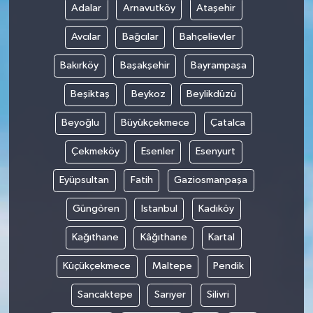
Adalar
Arnavutköy
Ataşehir
Avcılar
Bağcılar
Bahçelievler
Bakırköy
Başakşehir
Bayrampaşa
Beşiktaş
Beykoz
Beylikdüzü
Beyoğlu
Büyükçekmece
Çatalca
Çekmeköy
Esenler
Esenyurt
Eyüpsultan
Fatih
Gaziosmanpaşa
Güngören
Istanbul
Kadıköy
Kağıthane
Kâğıthane
Kartal
Küçükçekmece
Maltepe
Pendik
Sancaktepe
Sarıyer
Silivri