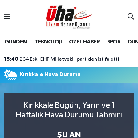
İstanbul Nöbetçi Eczaneler
İstanbul Hava Durumu
GÜNDEM
TEKNOLOJİ
ÖZEL HABER
SPOR
DÜ
İstanbul Namaz Vakitleri
15:40
264 Eski CHP Milletvekili partiden istifa etti
İstanbul Trafik Yoğunluk Haritası
Kırıkkale Hava Durumu
Süper Lig Puan Durumu ve Fikstür
Tüm Manşetler
Kırıkkale Bugün, Yarın ve 1
Haftalık Hava Durumu Tahmini
Son Dakika Haberleri
Haber Arşivi
ŞU AN