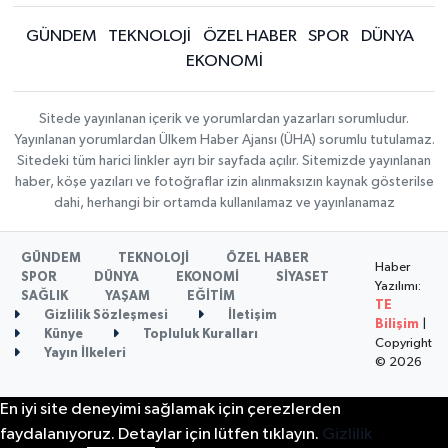
GÜNDEM
TEKNOLOJİ
ÖZEL HABER
SPOR
DÜNYA
EKONOMİ
Sitede yayınlanan içerik ve yorumlardan yazarları sorumludur.
Yayınlanan yorumlardan Ülkem Haber Ajansı (ÜHA) sorumlu tutulamaz.
Sitedeki tüm harici linkler ayrı bir sayfada açılır. Sitemizde yayınlanan
haber, köşe yazıları ve fotoğraflar izin alınmaksızın kaynak gösterilse
dahi, herhangi bir ortamda kullanılamaz ve yayınlanamaz
GÜNDEM
TEKNOLOJİ
ÖZEL HABER
Haber
SPOR
DÜNYA
EKONOMİ
SİYASET
Yazılımı:
SAĞLIK
YAŞAM
EĞİTİM
TE
Gizlilik Sözleşmesi
İletişim
Bilişim
|
Künye
Topluluk Kuralları
Copyright
Yayın İlkeleri
© 2026
En iyi site deneyimi sağlamak için çerezlerden
faydalanıyoruz. Detaylar için lütfen tıklayın.
Gizlilik