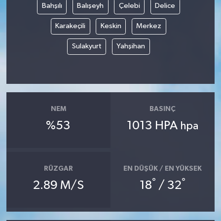
Bahşılı
Balışeyh
Çelebi
Delice
Karakeçili
Keskin
Merkez
Sulakyurt
Yahşihan
NEM
BASINÇ
%53
1013 HPA
hpa
RÜZGAR
EN DÜŞÜK / EN YÜKSEK
°
°
2.89 M/S
18
/ 32