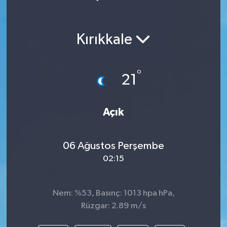
Kırıkkale
°
21
Açık
06 Ağustos Perşembe
02:15
Nem: %53, Basınç: 1013 hpa hPa,
Rüzgar: 2.89 m/s