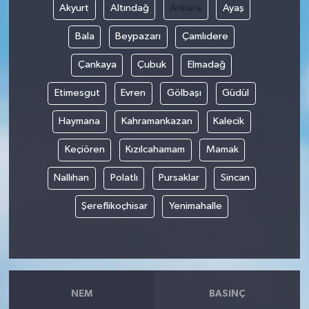
Akyurt
Altındağ
Ankara
Ayaş
Bala
Beypazarı
Çamlıdere
Çankaya
Çubuk
Elmadağ
Etimesgut
Evren
Gölbaşı
Güdül
Haymana
Kahramankazan
Kalecik
Keçiören
Kızılcahamam
Mamak
Nallıhan
Polatlı
Pursaklar
Sincan
Şereflikoçhisar
Yenimahalle
NEM
BASINÇ