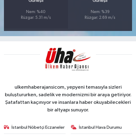
Güneşli
Güneşli
Nem: %40
Nem: %39
Rüzgar: 5.31 m/s
Rüzgar: 2.69 m/s
ulkemhaberajansicom, yepyeni temasıyla sizleri
buluştururken, sadelik ve modernizmi bir araya getiriyor.
Şatafattan kaçınıyor ve insanlara haber okuyabilecekleri
bir altyapı sunuyor.
İstanbul Nöbetçi Eczaneler
İstanbul Hava Durumu