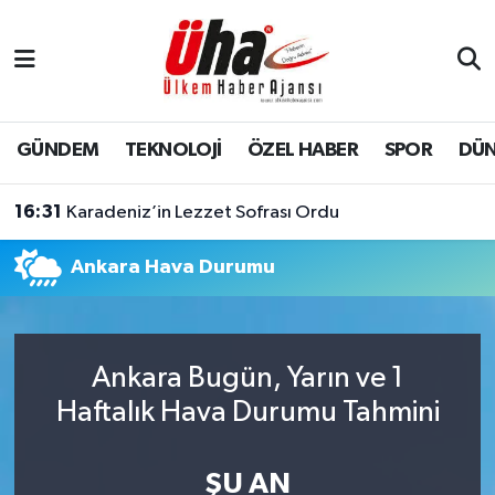
İstanbul Nöbetçi Eczaneler
İstanbul Hava Durumu
GÜNDEM
TEKNOLOJİ
ÖZEL HABER
SPOR
DÜ
İstanbul Namaz Vakitleri
16:31
Karadeniz’in Lezzet Sofrası Ordu
İstanbul Trafik Yoğunluk Haritası
Ankara Hava Durumu
Süper Lig Puan Durumu ve Fikstür
Tüm Manşetler
Ankara Bugün, Yarın ve 1
Haftalık Hava Durumu Tahmini
Son Dakika Haberleri
Haber Arşivi
ŞU AN