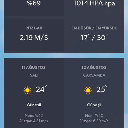
%69
1014 HPA
hpa
RÜZGAR
EN DÜŞÜK / EN YÜKSEK
°
°
2.19 M/S
17
/ 30
11 AĞUSTOS
12 AĞUSTOS
SALI
ÇARŞAMBA
°
°
24
25
Güneşli
Güneşli
Nem: %42
Nem: %40
Rüzgar: 4.81 m/s
Rüzgar: 6.39 m/s