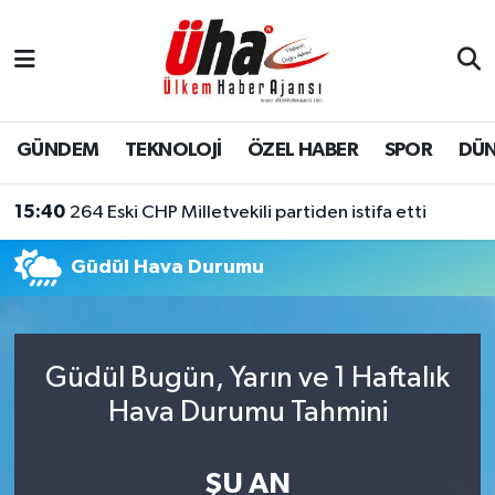
İstanbul Nöbetçi Eczaneler
İstanbul Hava Durumu
GÜNDEM
TEKNOLOJİ
ÖZEL HABER
SPOR
DÜ
İstanbul Namaz Vakitleri
15:40
264 Eski CHP Milletvekili partiden istifa etti
İstanbul Trafik Yoğunluk Haritası
Güdül Hava Durumu
Süper Lig Puan Durumu ve Fikstür
Tüm Manşetler
Güdül Bugün, Yarın ve 1 Haftalık
Hava Durumu Tahmini
Son Dakika Haberleri
Haber Arşivi
ŞU AN