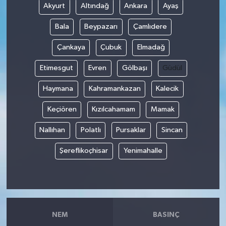
Akyurt
Altındağ
Ankara
Ayaş
Bala
Beypazarı
Çamlıdere
Çankaya
Çubuk
Elmadağ
Etimesgut
Evren
Gölbaşı
Güdül
Haymana
Kahramankazan
Kalecik
Keçiören
Kızılcahamam
Mamak
Nallıhan
Polatlı
Pursaklar
Sincan
Şereflikoçhisar
Yenimahalle
NEM
BASINÇ