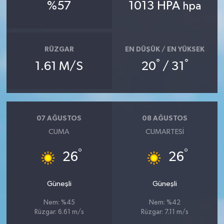
%57
1013 HPA
hpa
RÜZGAR
EN DÜŞÜK / EN YÜKSEK
°
°
1.61 M/S
20
/ 31
07 AĞUSTOS
08 AĞUSTOS
CUMA
CUMARTESI
°
°
26
26
Güneşli
Güneşli
Nem: %45
Nem: %42
Rüzgar: 6.61 m/s
Rüzgar: 7.11 m/s