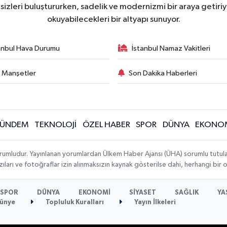
zleri buluştururken, sadelik ve modernizmi bir araya getiriyo
okuyabilecekleri bir altyapı sunuyor.
anbul Hava Durumu
İstanbul Namaz Vakitleri
 Manşetler
Son Dakika Haberleri
ÜNDEM
TEKNOLOJİ
ÖZEL HABER
SPOR
DÜNYA
EKONO
rumludur. Yayınlanan yorumlardan Ülkem Haber Ajansı (ÜHA) sorumlu tutulamaz.
ıları ve fotoğraflar izin alınmaksızın kaynak gösterilse dahi, herhangi bir
SPOR
DÜNYA
EKONOMİ
SİYASET
SAĞLIK
YA
ünye
Topluluk Kuralları
Yayın İlkeleri