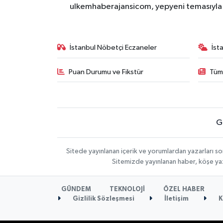
ulkemhaberajansicom, yepyeni temasıyla si
İstanbul Nöbetçi Eczaneler
İst
Puan Durumu ve Fikstür
Tüm
G
Sitede yayınlanan içerik ve yorumlardan yazarları so
Sitemizde yayınlanan haber, köşe yaz
GÜNDEM
TEKNOLOJİ
ÖZEL HABER
Gizlilik Sözleşmesi
İletişim
K