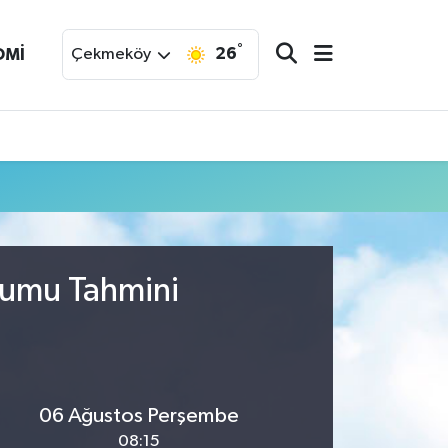
°
26
OMİ
Çekmeköy
rumu Tahmini
06 Ağustos Perşembe
08:15