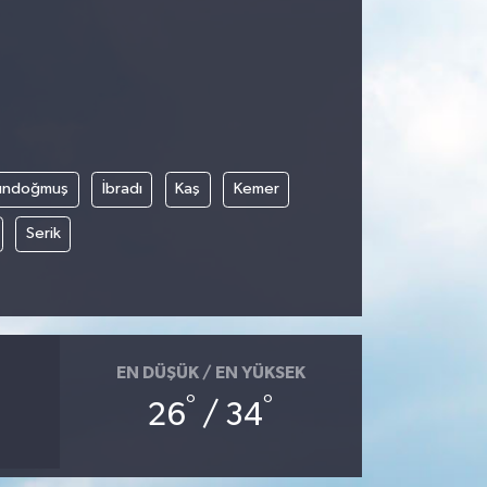
ündoğmuş
İbradı
Kaş
Kemer
Serik
EN DÜŞÜK / EN YÜKSEK
°
°
26
/ 34