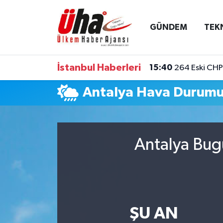
GÜNDEM
TEK
İstanbul Nöbetçi Eczaneler
İstanbul Hava Durumu
İstanbul Haberleri
15:40
264 Eski CHP 
İstanbul Namaz Vakitleri
Antalya Hava Durum
İstanbul Trafik Yoğunluk Haritası
Süper Lig Puan Durumu ve Fikstür
Antalya Bug
Tüm Manşetler
Son Dakika Haberleri
ŞU AN
Haber Arşivi