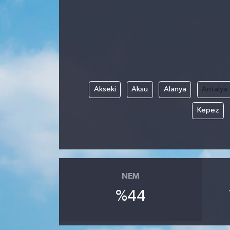
Akseki
Aksu
Alanya
Antalya
Kepez
NEM
%44