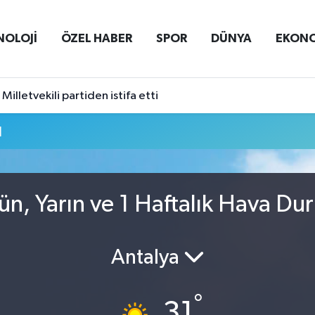
NOLOJİ
ÖZEL HABER
SPOR
DÜNYA
EKON
Milletvekili partiden istifa etti
u
ün, Yarın ve 1 Haftalık Hava Du
Antalya
°
31