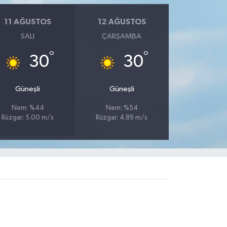
11 AĞUSTOS
12 AĞUSTOS
SALI
ÇARŞAMBA
°
°
30
30
Güneşli
Güneşli
Nem: %44
Nem: %54
Rüzgar: 5.00 m/s
Rüzgar: 4.89 m/s