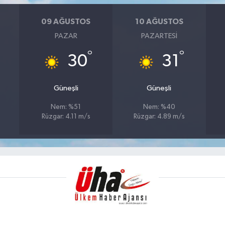
09 AĞUSTOS
10 AĞUSTOS
PAZAR
PAZARTESI
°
°
30
31
Güneşli
Güneşli
Nem: %51
Nem: %40
Rüzgar: 4.11 m/s
Rüzgar: 4.89 m/s