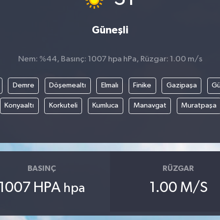
Güneşli
Nem: %44, Basınç: 1007 hpa hPa, Rüzgar: 1.00 m/s
Demre
Döşemealtı
Elmalı
Finike
Gazipaşa
G
Konyaaltı
Korkuteli
Kumluca
Manavgat
Muratpaşa
BASINÇ
RÜZGAR
1007 HPA
1.00 M/S
hpa