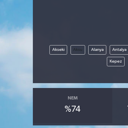
Akseki
Aksu
Alanya
Antalya
Kepez
NEM
%74