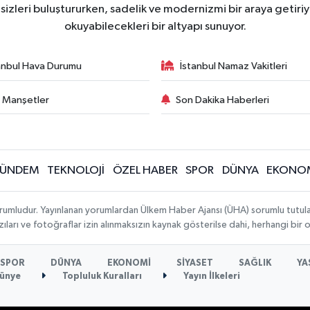
zleri buluştururken, sadelik ve modernizmi bir araya getiriyo
okuyabilecekleri bir altyapı sunuyor.
anbul Hava Durumu
İstanbul Namaz Vakitleri
 Manşetler
Son Dakika Haberleri
ÜNDEM
TEKNOLOJİ
ÖZEL HABER
SPOR
DÜNYA
EKONO
rumludur. Yayınlanan yorumlardan Ülkem Haber Ajansı (ÜHA) sorumlu tutulamaz.
ıları ve fotoğraflar izin alınmaksızın kaynak gösterilse dahi, herhangi bir
SPOR
DÜNYA
EKONOMİ
SİYASET
SAĞLIK
YA
ünye
Topluluk Kuralları
Yayın İlkeleri