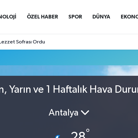
NOLOJİ
ÖZEL HABER
SPOR
DÜNYA
EKON
Lezzet Sofrası Ordu
, Yarın ve 1 Haftalık Hava Dur
Antalya
°
28