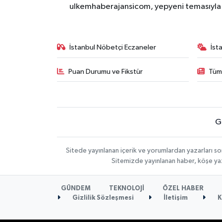
ulkemhaberajansicom, yepyeni temasıyla si
İstanbul Nöbetçi Eczaneler
İst
Puan Durumu ve Fikstür
Tüm
G
Sitede yayınlanan içerik ve yorumlardan yazarları so
Sitemizde yayınlanan haber, köşe yaz
GÜNDEM
TEKNOLOJİ
ÖZEL HABER
Gizlilik Sözleşmesi
İletişim
K