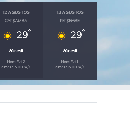
12 AĞUSTOS
13 AĞUSTOS
ÇARŞAMBA
PERŞEMBE
°
°
29
29
Güneşli
Güneşli
Nem: %62
Nem: %61
Rüzgar: 5.00 m/s
Rüzgar: 6.00 m/s