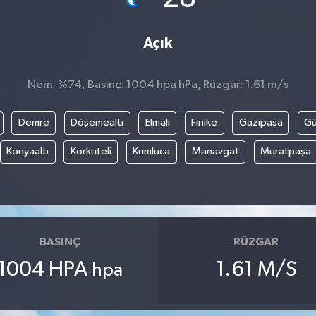
Açık
Nem: %74, Basınç: 1004 hpa hPa, Rüzgar: 1.61 m/s
Demre
Döşemealtı
Elmalı
Finike
Gazipaşa
G
Konyaaltı
Korkuteli
Kumluca
Manavgat
Muratpaşa
BASINÇ
RÜZGAR
1004 HPA
1.61 M/S
hpa