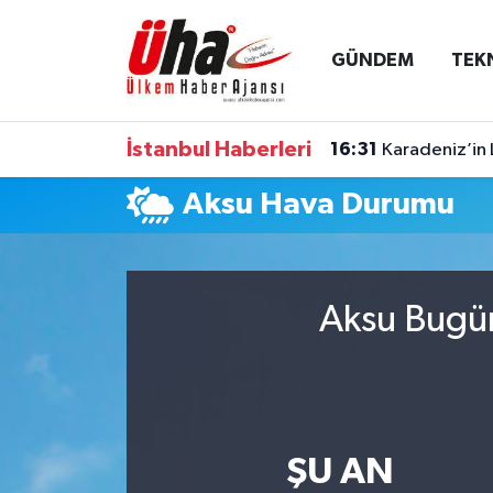
GÜNDEM
TEK
İstanbul Nöbetçi Eczaneler
İstanbul Hava Durumu
İstanbul Haberleri
16:31
Karadeniz’in 
İstanbul Namaz Vakitleri
Aksu Hava Durumu
İstanbul Trafik Yoğunluk Haritası
Süper Lig Puan Durumu ve Fikstür
Aksu Bugün
Tüm Manşetler
Son Dakika Haberleri
ŞU AN
Haber Arşivi