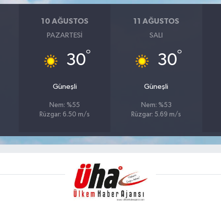
10 AĞUSTOS
11 AĞUSTOS
PAZARTESI
SALI
°
°
30
30
Güneşli
Güneşli
Nem: %55
Nem: %53
Rüzgar: 6.50 m/s
Rüzgar: 5.69 m/s