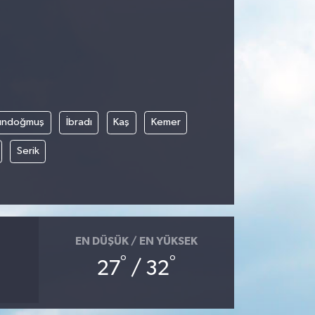
ündoğmuş
İbradı
Kaş
Kemer
Serik
EN DÜŞÜK / EN YÜKSEK
°
°
27
/ 32