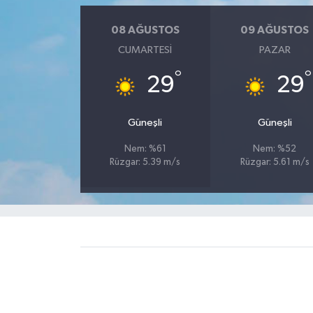
08 AĞUSTOS
09 AĞUSTOS
CUMARTESI
PAZAR
°
°
29
29
Güneşli
Güneşli
Nem: %61
Nem: %52
Rüzgar: 5.39 m/s
Rüzgar: 5.61 m/s