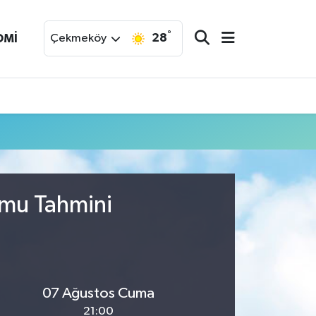
°
28
OMİ
Çekmeköy
umu Tahmini
07 Ağustos Cuma
21:00