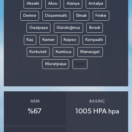
Akseki
Aksu
Alanya
Antalya
Demre
Döşemealtı
Elmalı
Finike
Gazipaşa
Gündoğmuş
İbradı
Kaş
Kemer
Kepez
Konyaaltı
Korkuteli
Kumluca
Manavgat
Muratpaşa
Serik
NEM
BASINÇ
%67
1005 HPA
hpa