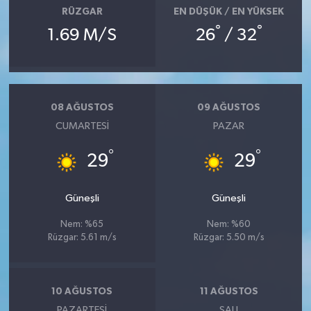
RÜZGAR
EN DÜŞÜK / EN YÜKSEK
°
°
1.69 M/S
26
/ 32
08 AĞUSTOS
09 AĞUSTOS
CUMARTESI
PAZAR
°
°
29
29
Güneşli
Güneşli
Nem: %65
Nem: %60
Rüzgar: 5.61 m/s
Rüzgar: 5.50 m/s
10 AĞUSTOS
11 AĞUSTOS
PAZARTESI
SALI