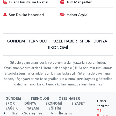
Puan Durumu ve Fikstür
Tüm Manşetler
Son Dakika Haberleri
Haber Arşivi
GÜNDEM
TEKNOLOJİ
ÖZEL HABER
SPOR
DÜNYA
EKONOMİ
Sitede yayınlanan içerik ve yorumlardan yazarları sorumludur.
Yayınlanan yorumlardan Ülkem Haber Ajansı (ÜHA) sorumlu tutulamaz.
Sitedeki tüm harici linkler ayrı bir sayfada açılır. Sitemizde yayınlanan
haber, köşe yazıları ve fotoğraflar izin alınmaksızın kaynak gösterilse
dahi, herhangi bir ortamda kullanılamaz ve yayınlanamaz
GÜNDEM
TEKNOLOJİ
ÖZEL HABER
Haber
SPOR
DÜNYA
EKONOMİ
SİYASET
Yazılımı:
SAĞLIK
YAŞAM
EĞİTİM
TE
Gizlilik Sözleşmesi
İletişim
Bilişim
|