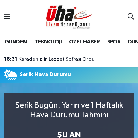
İstanbul Nöbetçi Eczaneler
İstanbul Hava Durumu
GÜNDEM
TEKNOLOJİ
ÖZEL HABER
SPOR
DÜ
İstanbul Namaz Vakitleri
16:31
Karadeniz’in Lezzet Sofrası Ordu
İstanbul Trafik Yoğunluk Haritası
Serik Hava Durumu
Süper Lig Puan Durumu ve Fikstür
Tüm Manşetler
Serik Bugün, Yarın ve 1 Haftalık
Hava Durumu Tahmini
Son Dakika Haberleri
Haber Arşivi
ŞU AN