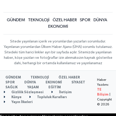
GÜNDEM
TEKNOLOJİ
ÖZEL HABER
SPOR
DÜNYA
EKONOMİ
Sitede yayınlanan içerik ve yorumlardan yazarları sorumludur.
Yayınlanan yorumlardan Ülkem Haber Ajansı (ÜHA) sorumlu tutulamaz.
Sitedeki tüm harici linkler ayrı bir sayfada açılır. Sitemizde yayınlanan
haber, köşe yazıları ve fotoğraflar izin alınmaksızın kaynak gösterilse
dahi, herhangi bir ortamda kullanılamaz ve yayınlanamaz
GÜNDEM
TEKNOLOJİ
ÖZEL HABER
Haber
SPOR
DÜNYA
EKONOMİ
SİYASET
Yazılımı:
SAĞLIK
YAŞAM
EĞİTİM
TE
Gizlilik Sözleşmesi
İletişim
Bilişim
|
Künye
Topluluk Kuralları
Copyright
Yayın İlkeleri
© 2026