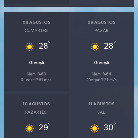
08 AĞUSTOS
09 AĞUSTOS
CUMARTESI
PAZAR
°
°
28
28
Güneşli
Güneşli
Nem: %68
Nem: %64
Rüzgar: 7.61 m/s
Rüzgar: 7.31 m/s
10 AĞUSTOS
11 AĞUSTOS
PAZARTESI
SALI
°
°
29
30