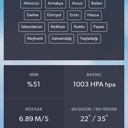
Altınözü
Antakya
Arsuz
Belen
Defne
Dörtyol
Erzin
Hassa
İskenderun
Kırıkhan
Kumlu
Payas
Reyhanlı
Samandağ
Yayladağı
NEM
BASINÇ
%51
1003 HPA
hpa
RÜZGAR
EN DÜŞÜK / EN YÜKSEK
°
°
6.89 M/S
22
/ 35