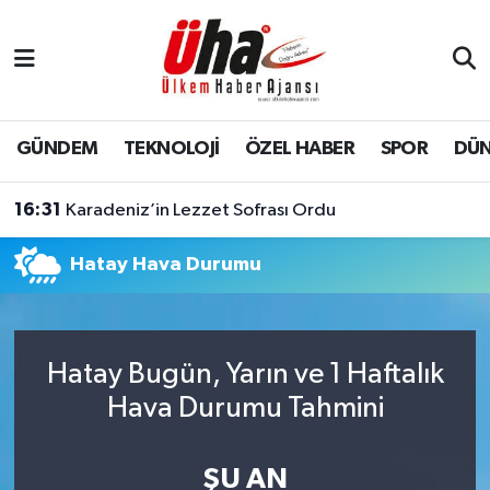
İstanbul Nöbetçi Eczaneler
İstanbul Hava Durumu
GÜNDEM
TEKNOLOJİ
ÖZEL HABER
SPOR
DÜ
İstanbul Namaz Vakitleri
16:31
Karadeniz’in Lezzet Sofrası Ordu
İstanbul Trafik Yoğunluk Haritası
Hatay Hava Durumu
Süper Lig Puan Durumu ve Fikstür
Tüm Manşetler
Hatay Bugün, Yarın ve 1 Haftalık
Hava Durumu Tahmini
Son Dakika Haberleri
Haber Arşivi
ŞU AN