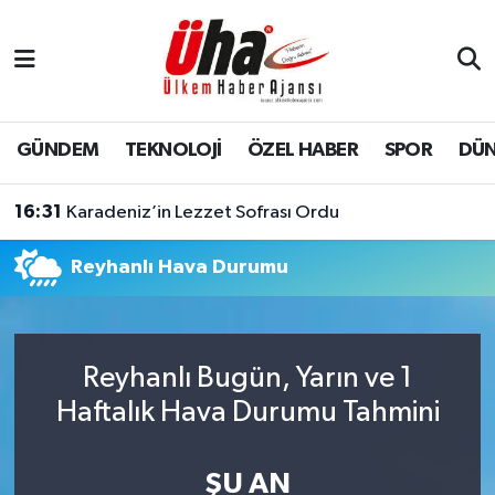
İstanbul Nöbetçi Eczaneler
İstanbul Hava Durumu
GÜNDEM
TEKNOLOJİ
ÖZEL HABER
SPOR
DÜ
İstanbul Namaz Vakitleri
16:31
Karadeniz’in Lezzet Sofrası Ordu
İstanbul Trafik Yoğunluk Haritası
Reyhanlı Hava Durumu
Süper Lig Puan Durumu ve Fikstür
Tüm Manşetler
Reyhanlı Bugün, Yarın ve 1
Haftalık Hava Durumu Tahmini
Son Dakika Haberleri
Haber Arşivi
ŞU AN