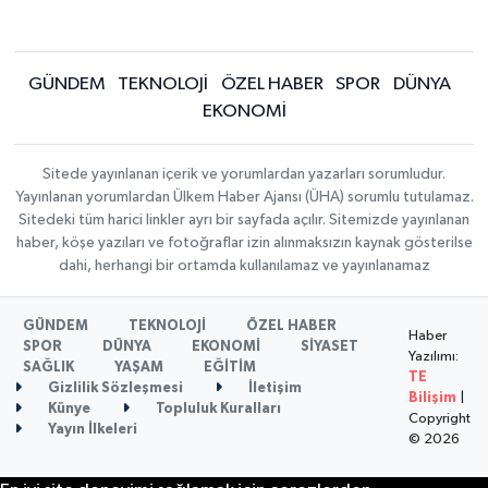
GÜNDEM
TEKNOLOJİ
ÖZEL HABER
SPOR
DÜNYA
EKONOMİ
Sitede yayınlanan içerik ve yorumlardan yazarları sorumludur.
Yayınlanan yorumlardan Ülkem Haber Ajansı (ÜHA) sorumlu tutulamaz.
Sitedeki tüm harici linkler ayrı bir sayfada açılır. Sitemizde yayınlanan
haber, köşe yazıları ve fotoğraflar izin alınmaksızın kaynak gösterilse
dahi, herhangi bir ortamda kullanılamaz ve yayınlanamaz
GÜNDEM
TEKNOLOJİ
ÖZEL HABER
Haber
SPOR
DÜNYA
EKONOMİ
SİYASET
Yazılımı:
SAĞLIK
YAŞAM
EĞİTİM
TE
Gizlilik Sözleşmesi
İletişim
Bilişim
|
Künye
Topluluk Kuralları
Copyright
Yayın İlkeleri
© 2026