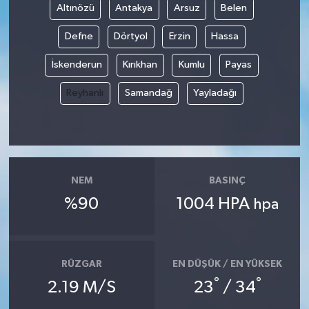
Altınözü
Antakya
Arsuz
Belen
Defne
Dörtyol
Erzin
Hassa
İskenderun
Kırıkhan
Kumlu
Payas
Reyhanlı
Samandağ
Yayladağı
NEM
BASINÇ
%90
1004 HPA
hpa
RÜZGAR
EN DÜŞÜK / EN YÜKSEK
°
°
2.19 M/S
23
/ 34