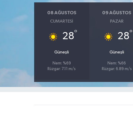
08 AĞUSTOS
09 AĞUSTOS
CUMARTESI
PAZAR
°
°
28
28
Güneşli
Güneşli
Nem: %69
Nem: %66
Rüzgar: 7.11 m/s
Rüzgar: 6.89 m/s