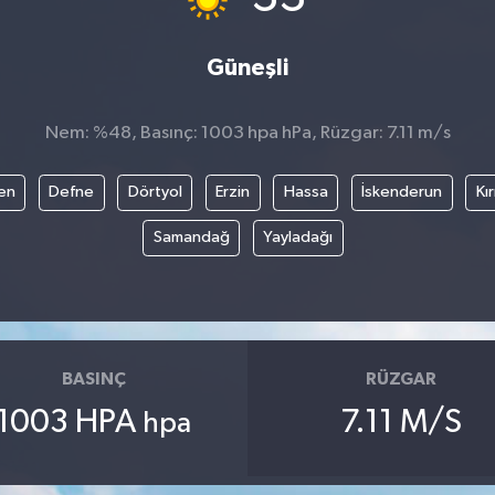
Güneşli
Nem: %48, Basınç: 1003 hpa hPa, Rüzgar: 7.11 m/s
en
Defne
Dörtyol
Erzin
Hassa
İskenderun
Kı
Samandağ
Yayladağı
BASINÇ
RÜZGAR
1003 HPA
7.11 M/S
hpa