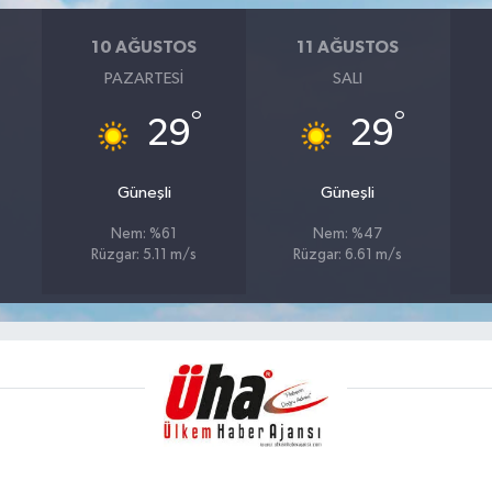
10 AĞUSTOS
11 AĞUSTOS
PAZARTESI
SALI
°
°
29
29
Güneşli
Güneşli
Nem: %61
Nem: %47
Rüzgar: 5.11 m/s
Rüzgar: 6.61 m/s