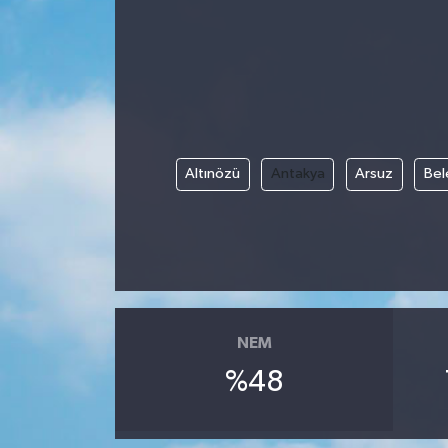
Altınözü
Antakya
Arsuz
Bel
NEM
%48