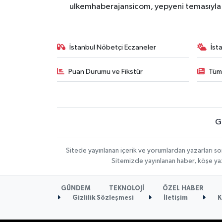
ulkemhaberajansicom, yepyeni temasıyla si
İstanbul Nöbetçi Eczaneler
İst
Puan Durumu ve Fikstür
Tüm
G
Sitede yayınlanan içerik ve yorumlardan yazarları so
Sitemizde yayınlanan haber, köşe yaz
GÜNDEM
TEKNOLOJİ
ÖZEL HABER
Gizlilik Sözleşmesi
İletişim
K