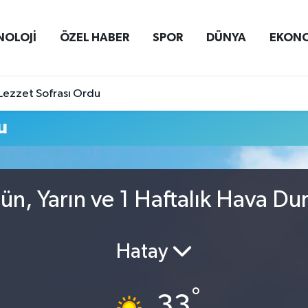
NOLOJİ
ÖZEL HABER
SPOR
DÜNYA
EKON
Lezzet Sofrası Ordu
u
n, Yarın ve 1 Haftalık Hava D
Hatay
°
33