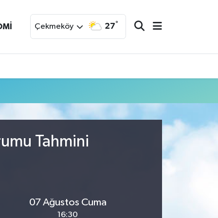
°
27
OMİ
Çekmeköy
urumu Tahmini
07 Ağustos Cuma
16:30