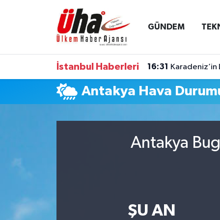
GÜNDEM
TEK
İstanbul Nöbetçi Eczaneler
İstanbul Hava Durumu
İstanbul Haberleri
16:31
Karadeniz’in 
İstanbul Namaz Vakitleri
Antakya Hava Durum
İstanbul Trafik Yoğunluk Haritası
Süper Lig Puan Durumu ve Fikstür
Antakya Bugü
Tüm Manşetler
Son Dakika Haberleri
ŞU AN
Haber Arşivi