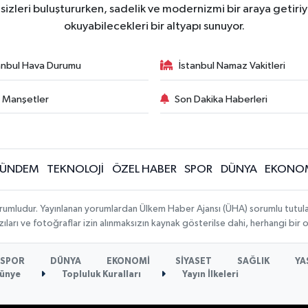
zleri buluştururken, sadelik ve modernizmi bir araya getiriyo
okuyabilecekleri bir altyapı sunuyor.
anbul Hava Durumu
İstanbul Namaz Vakitleri
 Manşetler
Son Dakika Haberleri
ÜNDEM
TEKNOLOJİ
ÖZEL HABER
SPOR
DÜNYA
EKONO
rumludur. Yayınlanan yorumlardan Ülkem Haber Ajansı (ÜHA) sorumlu tutulamaz.
ıları ve fotoğraflar izin alınmaksızın kaynak gösterilse dahi, herhangi bir
SPOR
DÜNYA
EKONOMİ
SİYASET
SAĞLIK
YA
ünye
Topluluk Kuralları
Yayın İlkeleri