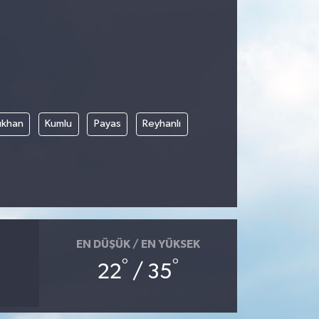
rıkhan
Kumlu
Payas
Reyhanlı
EN DÜŞÜK / EN YÜKSEK
°
°
22
/ 35