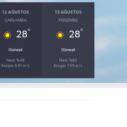
12 AĞUSTOS
13 AĞUSTOS
ÇARŞAMBA
PERŞEMBE
°
°
28
28
Güneşli
Güneşli
Nem: %48
Nem: %60
Rüzgar: 6.81 m/s
Rüzgar: 7.69 m/s