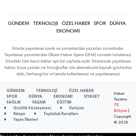
GÜNDEM
TEKNOLOJİ
ÖZEL HABER
SPOR
DÜNYA
EKONOMİ
Sitede yayınlanan içerik ve yorumlardan yazarları sorumludur.
Yayınlanan yorumlardan Ülkem Haber Ajansı (ÜHA) sorumlu tutulamaz.
Sitedeki tüm harici linkler ayrı bir sayfada açılır. Sitemizde yayınlanan
haber, köşe yazıları ve fotoğraflar izin alınmaksızın kaynak gösterilse
dahi, herhangi bir ortamda kullanılamaz ve yayınlanamaz
GÜNDEM
TEKNOLOJİ
ÖZEL HABER
Haber
SPOR
DÜNYA
EKONOMİ
SİYASET
Yazılımı:
SAĞLIK
YAŞAM
EĞİTİM
TE
Gizlilik Sözleşmesi
İletişim
Bilişim
|
Künye
Topluluk Kuralları
Copyright
Yayın İlkeleri
© 2026