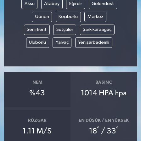
Aksu
Atabey
Eğirdir
Gelendost
Gönen
Keçiborlu
Merkez
Senirkent
Sütçüler
Şarkikaraağaç
Uluborlu
Yalvaç
Yenişarbademli
NEM
BASINÇ
%43
1014 HPA
hpa
RÜZGAR
EN DÜŞÜK / EN YÜKSEK
°
°
1.11 M/S
18
/ 33