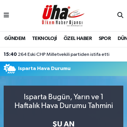
İstanbul Nöbetçi Eczaneler
İstanbul Hava Durumu
GÜNDEM
TEKNOLOJİ
ÖZEL HABER
SPOR
DÜ
İstanbul Namaz Vakitleri
15:40
264 Eski CHP Milletvekili partiden istifa etti
İstanbul Trafik Yoğunluk Haritası
Isparta Hava Durumu
Süper Lig Puan Durumu ve Fikstür
Tüm Manşetler
Isparta Bugün, Yarın ve 1
Haftalık Hava Durumu Tahmini
Son Dakika Haberleri
Haber Arşivi
ŞU AN