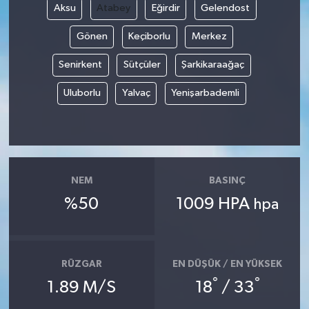
Aksu
Atabey
Eğirdir
Gelendost
Gönen
Keçiborlu
Merkez
Senirkent
Sütçüler
Şarkikaraağaç
Uluborlu
Yalvaç
Yenişarbademli
NEM
BASINÇ
%50
1009 HPA
hpa
RÜZGAR
EN DÜŞÜK / EN YÜKSEK
°
°
1.89 M/S
18
/ 33