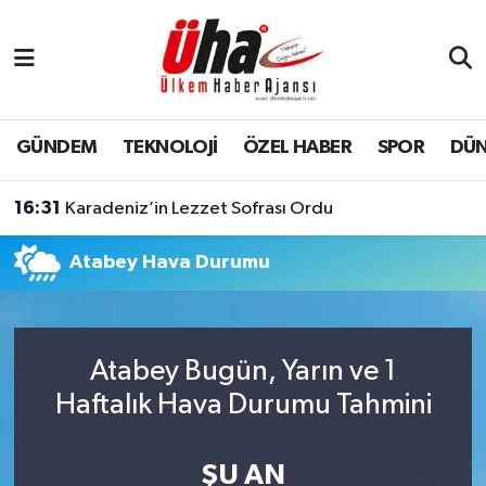
İstanbul Nöbetçi Eczaneler
İstanbul Hava Durumu
GÜNDEM
TEKNOLOJİ
ÖZEL HABER
SPOR
DÜ
İstanbul Namaz Vakitleri
16:31
Karadeniz’in Lezzet Sofrası Ordu
İstanbul Trafik Yoğunluk Haritası
Atabey Hava Durumu
Süper Lig Puan Durumu ve Fikstür
Tüm Manşetler
Atabey Bugün, Yarın ve 1
Haftalık Hava Durumu Tahmini
Son Dakika Haberleri
Haber Arşivi
ŞU AN