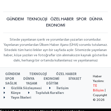
GÜNDEM
TEKNOLOJİ
ÖZEL HABER
SPOR
DÜNYA
EKONOMİ
Sitede yayınlanan içerik ve yorumlardan yazarları sorumludur.
Yayınlanan yorumlardan Ülkem Haber Ajansı (ÜHA) sorumlu tutulamaz.
Sitedeki tüm harici linkler ayrı bir sayfada açılır. Sitemizde yayınlanan
haber, köşe yazıları ve fotoğraflar izin alınmaksızın kaynak gösterilse
dahi, herhangi bir ortamda kullanılamaz ve yayınlanamaz
GÜNDEM
TEKNOLOJİ
ÖZEL HABER
Haber
SPOR
DÜNYA
EKONOMİ
SİYASET
Yazılımı:
SAĞLIK
YAŞAM
EĞİTİM
TE
Gizlilik Sözleşmesi
İletişim
Bilişim
|
Künye
Topluluk Kuralları
Copyright
Yayın İlkeleri
© 2026