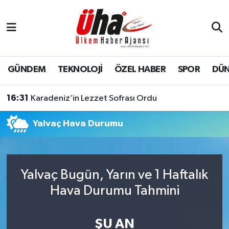
İstanbul Nöbetçi Eczaneler
İstanbul Hava Durumu
GÜNDEM
TEKNOLOJİ
ÖZEL HABER
SPOR
DÜ
İstanbul Namaz Vakitleri
16:31
Karadeniz’in Lezzet Sofrası Ordu
İstanbul Trafik Yoğunluk Haritası
Yalvaç Hava Durumu
Süper Lig Puan Durumu ve Fikstür
Tüm Manşetler
Yalvaç Bugün, Yarın ve 1 Haftalık
Hava Durumu Tahmini
Son Dakika Haberleri
Haber Arşivi
ŞU AN