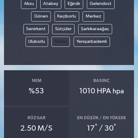
Aksu
Atabey
Eğirdir
Gelendost
Gönen
Keçiborlu
Merkez
Senirkent
Sütçüler
Şarkikaraağaç
Uluborlu
Yalvaç
Yenişarbademli
NEM
BASINÇ
%53
1010 HPA
hpa
RÜZGAR
EN DÜŞÜK / EN YÜKSEK
°
°
2.50 M/S
17
/ 30