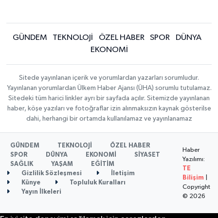
GÜNDEM
TEKNOLOJİ
ÖZEL HABER
SPOR
DÜNYA
EKONOMİ
Sitede yayınlanan içerik ve yorumlardan yazarları sorumludur.
Yayınlanan yorumlardan Ülkem Haber Ajansı (ÜHA) sorumlu tutulamaz.
Sitedeki tüm harici linkler ayrı bir sayfada açılır. Sitemizde yayınlanan
haber, köşe yazıları ve fotoğraflar izin alınmaksızın kaynak gösterilse
dahi, herhangi bir ortamda kullanılamaz ve yayınlanamaz
GÜNDEM
TEKNOLOJİ
ÖZEL HABER
Haber
SPOR
DÜNYA
EKONOMİ
SİYASET
Yazılımı:
SAĞLIK
YAŞAM
EĞİTİM
TE
Gizlilik Sözleşmesi
İletişim
Bilişim
|
Künye
Topluluk Kuralları
Copyright
Yayın İlkeleri
© 2026