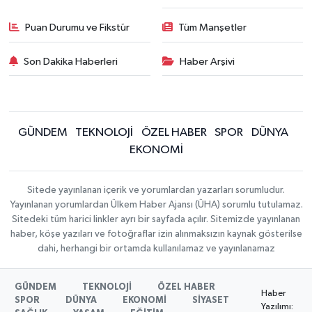
Puan Durumu ve Fikstür
Tüm Manşetler
Son Dakika Haberleri
Haber Arşivi
GÜNDEM
TEKNOLOJİ
ÖZEL HABER
SPOR
DÜNYA
EKONOMİ
Sitede yayınlanan içerik ve yorumlardan yazarları sorumludur.
Yayınlanan yorumlardan Ülkem Haber Ajansı (ÜHA) sorumlu tutulamaz.
Sitedeki tüm harici linkler ayrı bir sayfada açılır. Sitemizde yayınlanan
haber, köşe yazıları ve fotoğraflar izin alınmaksızın kaynak gösterilse
dahi, herhangi bir ortamda kullanılamaz ve yayınlanamaz
GÜNDEM
TEKNOLOJİ
ÖZEL HABER
Haber
SPOR
DÜNYA
EKONOMİ
SİYASET
Yazılımı: