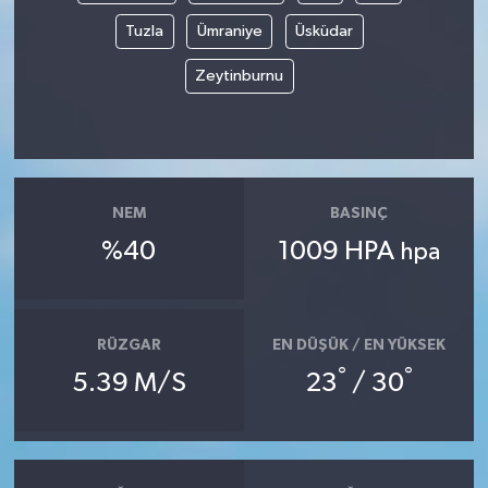
Tuzla
Ümraniye
Üsküdar
Zeytinburnu
NEM
BASINÇ
%40
1009 HPA
hpa
RÜZGAR
EN DÜŞÜK / EN YÜKSEK
°
°
5.39 M/S
23
/ 30