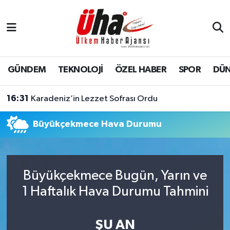
İstanbul Nöbetçi Eczaneler
İstanbul Hava Durumu
GÜNDEM
TEKNOLOJİ
ÖZEL HABER
SPOR
DÜ
İstanbul Namaz Vakitleri
16:31
Karadeniz’in Lezzet Sofrası Ordu
İstanbul Trafik Yoğunluk Haritası
Büyükçekmece Hava Durumu
Süper Lig Puan Durumu ve Fikstür
Tüm Manşetler
Büyükçekmece Bugün, Yarın ve
1 Haftalık Hava Durumu Tahmini
Son Dakika Haberleri
Haber Arşivi
ŞU AN