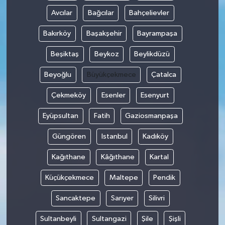
Avcılar
Bağcılar
Bahçelievler
Bakırköy
Başakşehir
Bayrampaşa
Beşiktaş
Beykoz
Beylikdüzü
Beyoğlu
Büyükçekmece
Çatalca
Çekmeköy
Esenler
Esenyurt
Eyüpsultan
Fatih
Gaziosmanpaşa
Güngören
Istanbul
Kadıköy
Kağıthane
Kâğıthane
Kartal
Küçükçekmece
Maltepe
Pendik
Sancaktepe
Sarıyer
Silivri
Sultanbeyli
Sultangazi
Şile
Şişli