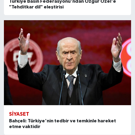
Türkiye Basın Federasyonu'ndan Özgür Özel'e
"Tehditkar dil" eleştirisi
SİYASET
Bahçeli: Türkiye'nin tedbir ve temkinle hareket
etme vaktidir