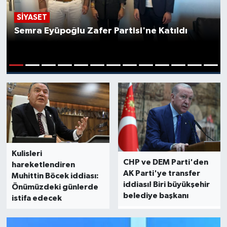
SİYASET
Semra Eyüpoğlu Zafer Partisi'ne Katıldı
1
2
3
4
5
6
7
8
9
10
11
12
13
Kulisleri
CHP ve DEM Parti'den
hareketlendiren
AK Parti'ye transfer
Muhittin Böcek iddiası:
iddiası! Biri büyükşehir
Önümüzdeki günlerde
belediye başkanı
istifa edecek