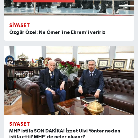
SİYASET
Özgür Özel: Ne Ömer'i ne Ekrem'i veririz
SİYASET
MHP istifa SON DAKİKA! İzzet Ulvi Yönter neden
istifa etti? MHP'de neler oluyor?