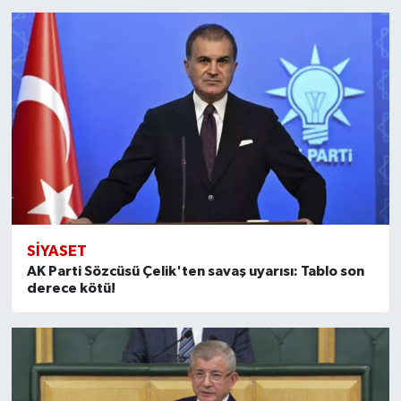
SİYASET
AK Parti Sözcüsü Çelik'ten savaş uyarısı: Tablo son
derece kötü!