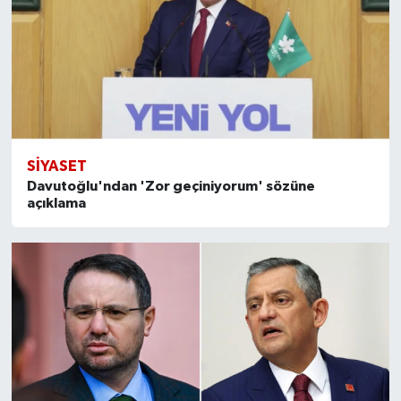
SİYASET
Davutoğlu'ndan 'Zor geçiniyorum' sözüne
açıklama