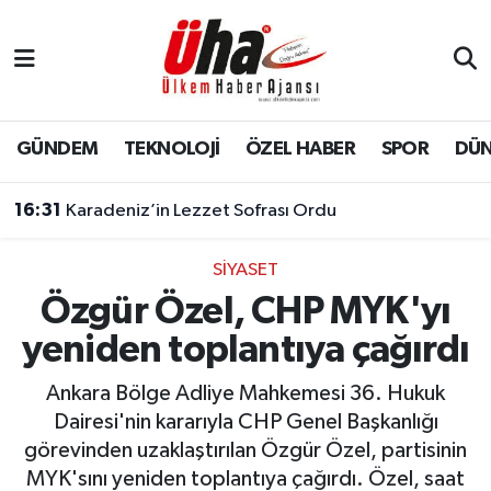
İstanbul Nöbetçi Eczaneler
İstanbul Hava Durumu
GÜNDEM
TEKNOLOJİ
ÖZEL HABER
SPOR
DÜ
İstanbul Namaz Vakitleri
16:31
Karadeniz’in Lezzet Sofrası Ordu
İstanbul Trafik Yoğunluk Haritası
SİYASET
Özgür Özel, CHP MYK'yı
Süper Lig Puan Durumu ve Fikstür
yeniden toplantıya çağırdı
Tüm Manşetler
Ankara Bölge Adliye Mahkemesi 36. Hukuk
Son Dakika Haberleri
Dairesi'nin kararıyla CHP Genel Başkanlığı
görevinden uzaklaştırılan Özgür Özel, partisinin
Haber Arşivi
MYK'sını yeniden toplantıya çağırdı. Özel, saat