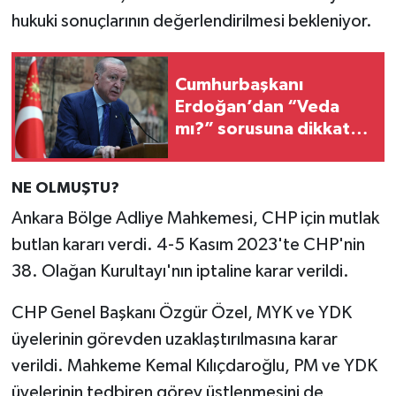
hukuki sonuçlarının değerlendirilmesi bekleniyor.
Cumhurbaşkanı
Erdoğan’dan “Veda
mı?” sorusuna dikkat
çeken yanıt
NE OLMUŞTU?
Ankara Bölge Adliye Mahkemesi, CHP için mutlak
butlan kararı verdi. 4-5 Kasım 2023'te CHP'nin
38. Olağan Kurultayı'nın iptaline karar verildi.
CHP Genel Başkanı Özgür Özel, MYK ve YDK
üyelerinin görevden uzaklaştırılmasına karar
verildi. Mahkeme Kemal Kılıçdaroğlu, PM ve YDK
üyelerinin tedbiren görev üstlenmesini de