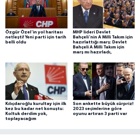
Özgür Özel'in yol haritası
MHP lideri Devlet
netleşti! Yeni parti için tarih
Bahçeli'nin A Milli Takım için
belli oldu
hazırlattığı marş: Devlet
Bahçeli A Milli Takım için
marş mı hazırladı,
Kılıçdaroğlu kurultay için ilk
Son ankette büyük sürpriz!
kez bu kadar net konuştu:
2023 seçimlerine göre
Koltuk derdim yok,
oyunu artıran 3 parti var
toplayacağım