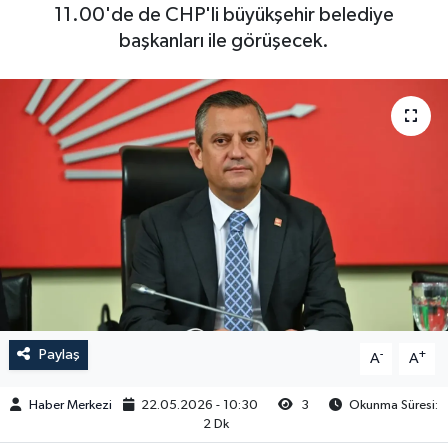
11.00'de de CHP'li büyükşehir belediye
başkanları ile görüşecek.
Paylaş
-
+
A
A
Haber Merkezi
22.05.2026 - 10:30
3
Okunma Süresi:
2 Dk