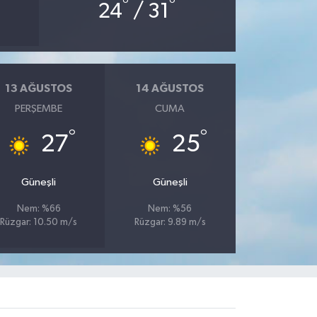
°
°
24
/ 31
13 AĞUSTOS
14 AĞUSTOS
PERŞEMBE
CUMA
°
°
27
25
Güneşli
Güneşli
Nem: %66
Nem: %56
Rüzgar: 10.50 m/s
Rüzgar: 9.89 m/s