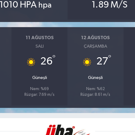
1010 HPA
1.89 M/S
hpa
11 AĞUSTOS
12 AĞUSTOS
SALI
ÇARŞAMBA
°
°
26
27
Güneşli
Güneşli
Nem: %69
Nem: %62
Rüzgar: 7.69 m/s
Rüzgar: 8.61 m/s