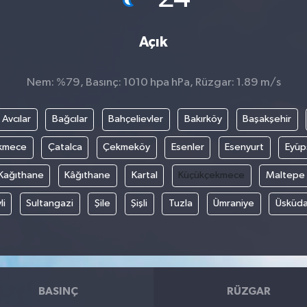
Açık
Nem: %79, Basınç: 1010 hpa hPa, Rüzgar: 1.89 m/s
Avcılar
Bağcılar
Bahçelievler
Bakırköy
Başakşehir
kmece
Çatalca
Çekmeköy
Esenler
Esenyurt
Eyüp
Kağıthane
Kâğıthane
Kartal
Küçükçekmece
Maltepe
li
Sultangazi
Şile
Şişli
Tuzla
Ümraniye
Üsküda
BASINÇ
RÜZGAR