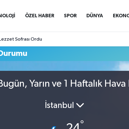
NOLOJİ
ÖZEL HABER
SPOR
DÜNYA
EKON
Lezzet Sofrası Ordu
 Durumu
ugün, Yarın ve 1 Haftalık Hava
İstanbul
°
24