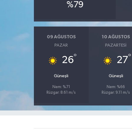
%79
09 AĞUSTOS
10 AĞUSTOS
PAZAR
PAZARTESI
°
°
26
27
Güneşli
Güneşli
Nem: %71
Nem: %66
Rüzgar: 8.61 m/s
Rüzgar: 9.11 m/s