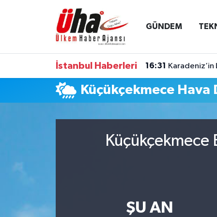
GÜNDEM
TEK
İstanbul Nöbetçi Eczaneler
İstanbul Hava Durumu
İstanbul Haberleri
16:31
Karadeniz’in 
İstanbul Namaz Vakitleri
Küçükçekmece Hava
İstanbul Trafik Yoğunluk Haritası
Süper Lig Puan Durumu ve Fikstür
Küçükçekmece B
Tüm Manşetler
Son Dakika Haberleri
ŞU AN
Haber Arşivi