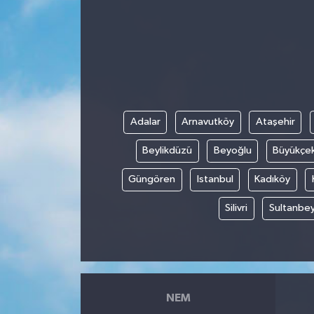
Adalar
Arnavutköy
Ataşehir
Beylikdüzü
Beyoğlu
Büyükçe
Güngören
Istanbul
Kadıköy
Silivri
Sultanbey
NEM