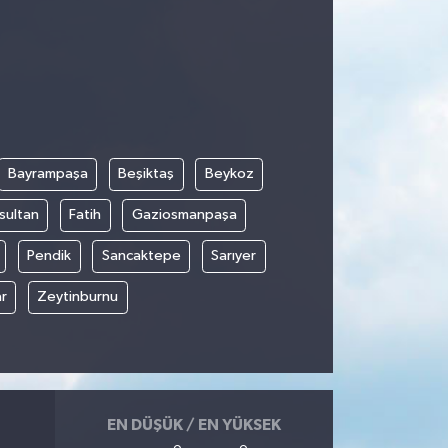
Bayrampaşa
Beşiktaş
Beykoz
sultan
Fatih
Gaziosmanpaşa
Pendik
Sancaktepe
Sarıyer
r
Zeytinburnu
EN DÜŞÜK / EN YÜKSEK