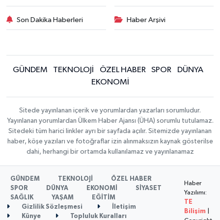
Son Dakika Haberleri
Haber Arşivi
GÜNDEM
TEKNOLOJİ
ÖZEL HABER
SPOR
DÜNYA
EKONOMİ
Sitede yayınlanan içerik ve yorumlardan yazarları sorumludur.
Yayınlanan yorumlardan Ülkem Haber Ajansı (ÜHA) sorumlu tutulamaz.
Sitedeki tüm harici linkler ayrı bir sayfada açılır. Sitemizde yayınlanan
haber, köşe yazıları ve fotoğraflar izin alınmaksızın kaynak gösterilse
dahi, herhangi bir ortamda kullanılamaz ve yayınlanamaz
GÜNDEM
TEKNOLOJİ
ÖZEL HABER
Haber
SPOR
DÜNYA
EKONOMİ
SİYASET
Yazılımı:
SAĞLIK
YAŞAM
EĞİTİM
TE
Gizlilik Sözleşmesi
İletişim
Bilişim
|
Künye
Topluluk Kuralları