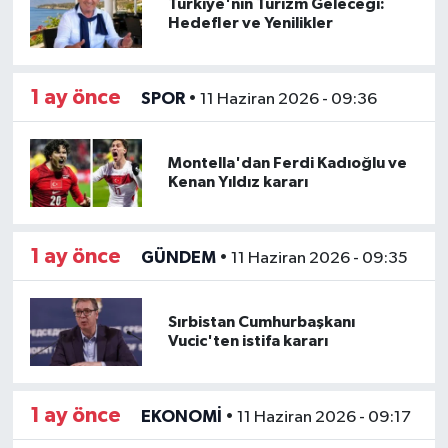
Türkiye'nin Turizm Geleceği:
Hedefler ve Yenilikler
1 ay önce
SPOR
•
11 Haziran 2026 - 09:36
Montella'dan Ferdi Kadıoğlu ve
Kenan Yıldız kararı
1 ay önce
GÜNDEM
•
11 Haziran 2026 - 09:35
Sırbistan Cumhurbaşkanı
Vucic'ten istifa kararı
1 ay önce
EKONOMİ
•
11 Haziran 2026 - 09:17