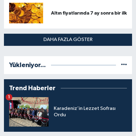
Altın fiyatlarında 7 ay sonra bir ilk
DAHA FAZLA GÖSTER
Yükleniyor...
Trend Haberler
1
Karadeniz’in Lezzet Sofrası
Ordu