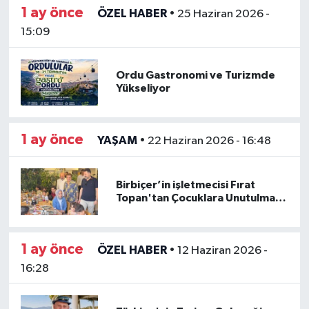
1 ay önce
ÖZEL HABER
•
25 Haziran 2026 -
15:09
Ordu Gastronomi ve Turizmde
Yükseliyor
1 ay önce
YAŞAM
•
22 Haziran 2026 - 16:48
Birbiçer’in işletmecisi Fırat
Topan'tan Çocuklara Unutulmaz
Ziyafet
1 ay önce
ÖZEL HABER
•
12 Haziran 2026 -
16:28