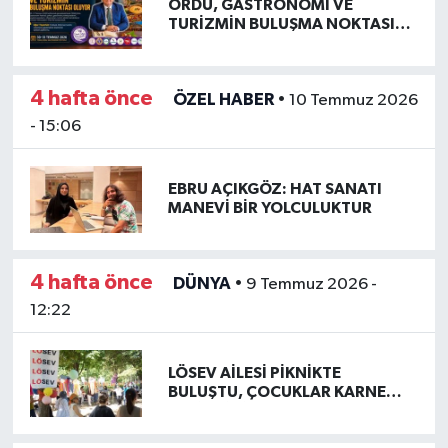
ORDU, GASTRONOMİ VE
TURİZMİN BULUŞMA NOKTASI
OLUYOR
4 hafta önce
ÖZEL HABER
•
10 Temmuz 2026
- 15:06
EBRU AÇIKGÖZ: HAT SANATI
MANEVİ BİR YOLCULUKTUR
4 hafta önce
DÜNYA
•
9 Temmuz 2026 -
12:22
LÖSEV AİLESİ PİKNİKTE
BULUŞTU, ÇOCUKLAR KARNE
SEVİNCİNİ DOYASIYA YAŞADI