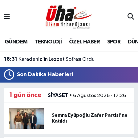
İstanbul Nöbetçi Eczaneler
İstanbul Hava Durumu
GÜNDEM
TEKNOLOJİ
ÖZEL HABER
SPOR
DÜ
İstanbul Namaz Vakitleri
16:31
Karadeniz’in Lezzet Sofrası Ordu
İstanbul Trafik Yoğunluk Haritası
Son Dakika Haberleri
Süper Lig Puan Durumu ve Fikstür
1 gün önce
SİYASET
•
6 Ağustos 2026 - 17:26
Tüm Manşetler
Semra Eyüpoğlu Zafer Partisi'ne
Son Dakika Haberleri
Katıldı
Haber Arşivi