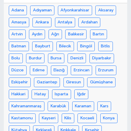
Adana
Adıyaman
Afyonkarahisar
Aksaray
Amasya
Ankara
Antalya
Ardahan
Artvin
Aydın
Ağrı
Balıkesir
Bartın
Batman
Bayburt
Bilecik
Bingöl
Bitlis
Bolu
Burdur
Bursa
Denizli
Diyarbakır
Düzce
Edirne
Elazığ
Erzincan
Erzurum
Eskişehir
Gaziantep
Giresun
Gümüşhane
Hakkari
Hatay
Isparta
Iğdır
Kahramanmaraş
Karabük
Karaman
Kars
Kastamonu
Kayseri
Kilis
Kocaeli
Konya
Kütahya
Kırklareli
Kırıkkale
Kırşehir