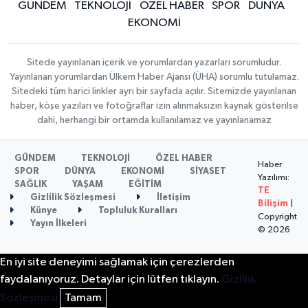
GÜNDEM
TEKNOLOJİ
ÖZEL HABER
SPOR
DÜNYA
EKONOMİ
Sitede yayınlanan içerik ve yorumlardan yazarları sorumludur.
Yayınlanan yorumlardan Ülkem Haber Ajansı (ÜHA) sorumlu tutulamaz.
Sitedeki tüm harici linkler ayrı bir sayfada açılır. Sitemizde yayınlanan
haber, köşe yazıları ve fotoğraflar izin alınmaksızın kaynak gösterilse
dahi, herhangi bir ortamda kullanılamaz ve yayınlanamaz
GÜNDEM
TEKNOLOJİ
ÖZEL HABER
Haber
SPOR
DÜNYA
EKONOMİ
SİYASET
Yazılımı:
SAĞLIK
YAŞAM
EĞİTİM
TE
Gizlilik Sözleşmesi
İletişim
Bilişim
|
Künye
Topluluk Kuralları
Copyright
Yayın İlkeleri
© 2026
En iyi site deneyimi sağlamak için çerezlerden
faydalanıyoruz. Detaylar için lütfen tıklayın.
Gizlilik
Sözleşmesi
Tamam