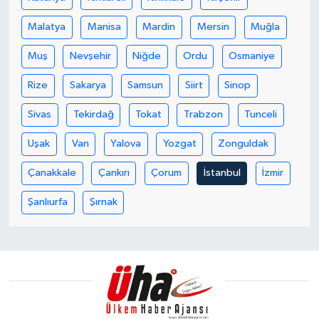
Malatya
Manisa
Mardin
Mersin
Muğla
Muş
Nevşehir
Niğde
Ordu
Osmaniye
Rize
Sakarya
Samsun
Siirt
Sinop
Sivas
Tekirdağ
Tokat
Trabzon
Tunceli
Uşak
Van
Yalova
Yozgat
Zonguldak
Çanakkale
Çankırı
Çorum
İstanbul
İzmir
Şanlıurfa
Şırnak