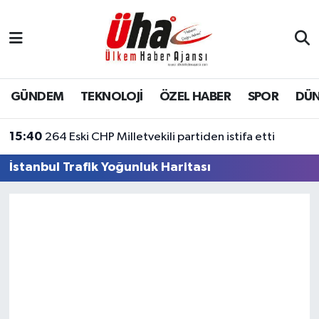
İstanbul Nöbetçi Eczaneler
İstanbul Hava Durumu
GÜNDEM
TEKNOLOJİ
ÖZEL HABER
SPOR
DÜ
İstanbul Namaz Vakitleri
15:40
264 Eski CHP Milletvekili partiden istifa etti
İstanbul Trafik Yoğunluk Haritası
İstanbul Trafik Yoğunluk Haritası
Süper Lig Puan Durumu ve Fikstür
Tüm Manşetler
Son Dakika Haberleri
Haber Arşivi