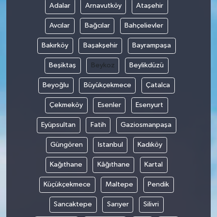
Adalar
Arnavutköy
Ataşehir
Avcılar
Bağcılar
Bahçelievler
Bakırköy
Başakşehir
Bayrampaşa
Beşiktaş
Beykoz
Beylikdüzü
Beyoğlu
Büyükçekmece
Çatalca
Çekmeköy
Esenler
Esenyurt
Eyüpsultan
Fatih
Gaziosmanpaşa
Güngören
Istanbul
Kadıköy
Kağıthane
Kâğıthane
Kartal
Küçükçekmece
Maltepe
Pendik
Sancaktepe
Sarıyer
Silivri