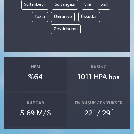
Sultanbeyli
Sultangazi
Şile
Şişli
Tuzla
Ümraniye
Üsküdar
Zeytinburnu
NEM
BASINÇ
%64
1011 HPA
hpa
RÜZGAR
EN DÜŞÜK / EN YÜKSEK
°
°
5.69 M/S
22
/ 29