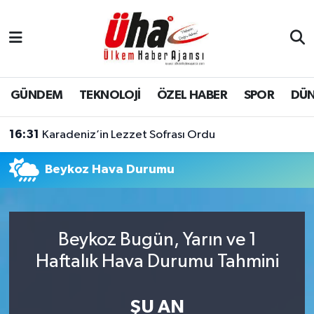
İstanbul Nöbetçi Eczaneler
İstanbul Hava Durumu
GÜNDEM
TEKNOLOJİ
ÖZEL HABER
SPOR
DÜ
İstanbul Namaz Vakitleri
16:31
Karadeniz’in Lezzet Sofrası Ordu
İstanbul Trafik Yoğunluk Haritası
Beykoz Hava Durumu
Süper Lig Puan Durumu ve Fikstür
Tüm Manşetler
Beykoz Bugün, Yarın ve 1
Haftalık Hava Durumu Tahmini
Son Dakika Haberleri
Haber Arşivi
ŞU AN