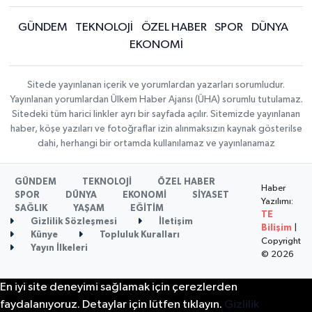
GÜNDEM
TEKNOLOJİ
ÖZEL HABER
SPOR
DÜNYA
EKONOMİ
Sitede yayınlanan içerik ve yorumlardan yazarları sorumludur.
Yayınlanan yorumlardan Ülkem Haber Ajansı (ÜHA) sorumlu tutulamaz.
Sitedeki tüm harici linkler ayrı bir sayfada açılır. Sitemizde yayınlanan
haber, köşe yazıları ve fotoğraflar izin alınmaksızın kaynak gösterilse
dahi, herhangi bir ortamda kullanılamaz ve yayınlanamaz
GÜNDEM
TEKNOLOJİ
ÖZEL HABER
Haber
SPOR
DÜNYA
EKONOMİ
SİYASET
Yazılımı:
SAĞLIK
YAŞAM
EĞİTİM
TE
Gizlilik Sözleşmesi
İletişim
Bilişim
|
Künye
Topluluk Kuralları
Copyright
Yayın İlkeleri
© 2026
En iyi site deneyimi sağlamak için çerezlerden
faydalanıyoruz. Detaylar için lütfen tıklayın.
Gizlilik