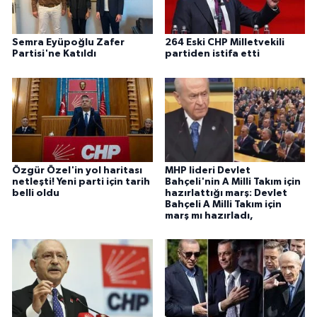
Semra Eyüpoğlu Zafer
264 Eski CHP Milletvekili
Partisi'ne Katıldı
partiden istifa etti
Özgür Özel'in yol haritası
MHP lideri Devlet
netleşti! Yeni parti için tarih
Bahçeli'nin A Milli Takım için
belli oldu
hazırlattığı marş: Devlet
Bahçeli A Milli Takım için
marş mı hazırladı,