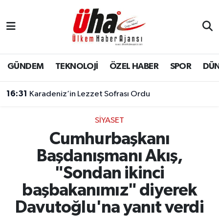
İstanbul Nöbetçi Eczaneler
İstanbul Hava Durumu
GÜNDEM
TEKNOLOJİ
ÖZEL HABER
SPOR
DÜ
İstanbul Namaz Vakitleri
16:31
Karadeniz’in Lezzet Sofrası Ordu
İstanbul Trafik Yoğunluk Haritası
SİYASET
Cumhurbaşkanı
Süper Lig Puan Durumu ve Fikstür
Başdanışmanı Akış,
Tüm Manşetler
"Sondan ikinci
başbakanımız" diyerek
Son Dakika Haberleri
Davutoğlu'na yanıt verdi
Haber Arşivi