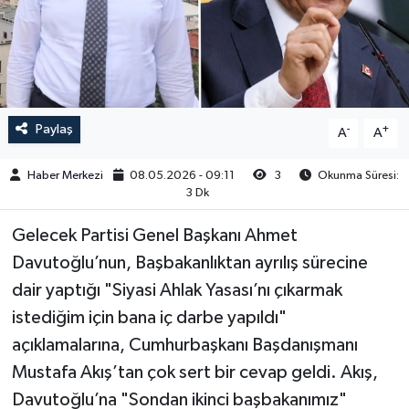
Paylaş
-
+
A
A
Haber Merkezi
08.05.2026 - 09:11
3
Okunma Süresi:
3 Dk
Gelecek Partisi Genel Başkanı Ahmet
Davutoğlu’nun, Başbakanlıktan ayrılış sürecine
dair yaptığı "Siyasi Ahlak Yasası’nı çıkarmak
istediğim için bana iç darbe yapıldı"
açıklamalarına, Cumhurbaşkanı Başdanışmanı
Mustafa Akış’tan çok sert bir cevap geldi. Akış,
Davutoğlu’na "Sondan ikinci başbakanımız"