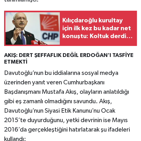
Kılıçdaroğlu kurultay
için ilk kez bu kadar net
konuştu: Koltuk derdim
yok, toplayacağım
AKIŞ: DERT ŞEFFAFLIK DEĞİL ERDOĞAN'I TASFİYE
ETMEKTİ
Davutoğlu’nun bu iddialarına sosyal medya
üzerinden yanıt veren Cumhurbaşkanı
Başdanışmanı Mustafa Akış, olayların anlatıldığı
gibi eş zamanlı olmadığını savundu. Akış,
Davutoğlu’nun Siyasi Etik Kanunu’nu Ocak
2015’te duyurduğunu, yetki devrinin ise Mayıs
2016’da gerçekleştiğini hatırlatarak şu ifadeleri
kullandı: