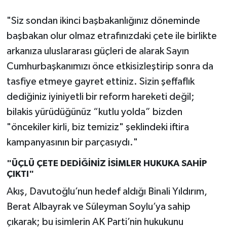
"Siz sondan ikinci başbakanlığınız döneminde
başbakan olur olmaz etrafınızdaki çete ile birlikte
arkanıza uluslararası güçleri de alarak Sayın
Cumhurbaşkanımızı önce etkisizleştirip sonra da
tasfiye etmeye gayret ettiniz. Sizin şeffaflık
dediğiniz iyiniyetli bir reform hareketi değil;
bilakis yürüdüğünüz “kutlu yolda” bizden
"öncekiler kirli, biz temiziz" şeklindeki iftira
kampanyasının bir parçasıydı."
"ÜÇLÜ ÇETE DEDİĞİNİZ İSİMLER HUKUKA SAHİP
ÇIKTI"
Akış, Davutoğlu’nun hedef aldığı Binali Yıldırım,
Berat Albayrak ve Süleyman Soylu’ya sahip
çıkarak; bu isimlerin AK Parti’nin hukukunu