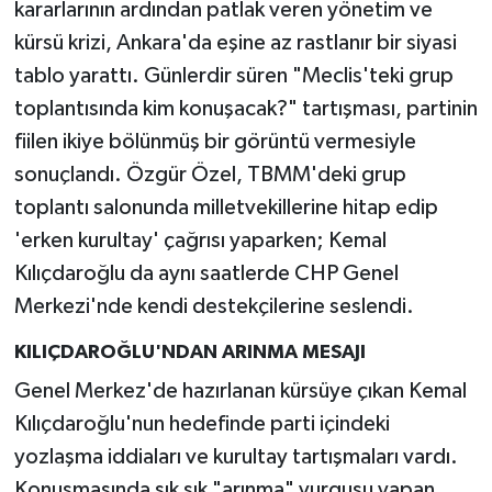
kararlarının ardından patlak veren yönetim ve
kürsü krizi, Ankara'da eşine az rastlanır bir siyasi
tablo yarattı. Günlerdir süren "Meclis'teki grup
toplantısında kim konuşacak?" tartışması, partinin
fiilen ikiye bölünmüş bir görüntü vermesiyle
sonuçlandı. Özgür Özel, TBMM'deki grup
toplantı salonunda milletvekillerine hitap edip
'erken kurultay' çağrısı yaparken; Kemal
Kılıçdaroğlu da aynı saatlerde CHP Genel
Merkezi'nde kendi destekçilerine seslendi.
KILIÇDAROĞLU'NDAN ARINMA MESAJI
Genel Merkez'de hazırlanan kürsüye çıkan Kemal
Kılıçdaroğlu'nun hedefinde parti içindeki
yozlaşma iddiaları ve kurultay tartışmaları vardı.
Konuşmasında sık sık "arınma" vurgusu yapan