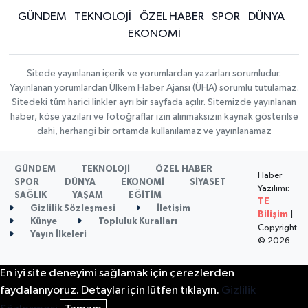
GÜNDEM
TEKNOLOJİ
ÖZEL HABER
SPOR
DÜNYA
EKONOMİ
Sitede yayınlanan içerik ve yorumlardan yazarları sorumludur.
Yayınlanan yorumlardan Ülkem Haber Ajansı (ÜHA) sorumlu tutulamaz.
Sitedeki tüm harici linkler ayrı bir sayfada açılır. Sitemizde yayınlanan
haber, köşe yazıları ve fotoğraflar izin alınmaksızın kaynak gösterilse
dahi, herhangi bir ortamda kullanılamaz ve yayınlanamaz
GÜNDEM
TEKNOLOJİ
ÖZEL HABER
Haber
SPOR
DÜNYA
EKONOMİ
SİYASET
Yazılımı:
SAĞLIK
YAŞAM
EĞİTİM
TE
Gizlilik Sözleşmesi
İletişim
Bilişim
|
Künye
Topluluk Kuralları
Copyright
Yayın İlkeleri
© 2026
En iyi site deneyimi sağlamak için çerezlerden
faydalanıyoruz. Detaylar için lütfen tıklayın.
Gizlilik