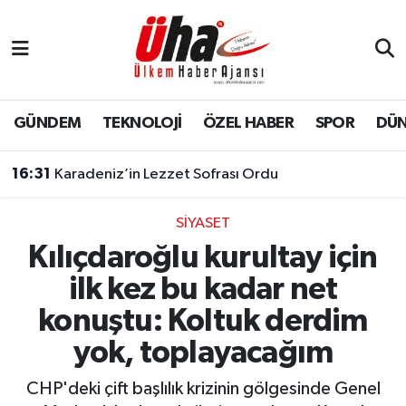
İstanbul Nöbetçi Eczaneler
İstanbul Hava Durumu
GÜNDEM
TEKNOLOJİ
ÖZEL HABER
SPOR
DÜ
İstanbul Namaz Vakitleri
16:31
Karadeniz’in Lezzet Sofrası Ordu
İstanbul Trafik Yoğunluk Haritası
SİYASET
Kılıçdaroğlu kurultay için
Süper Lig Puan Durumu ve Fikstür
ilk kez bu kadar net
Tüm Manşetler
konuştu: Koltuk derdim
yok, toplayacağım
Son Dakika Haberleri
CHP'deki çift başlılık krizinin gölgesinde Genel
Haber Arşivi