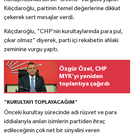
Kılıçdaroğlu, partinin temel değerlerine dikkat
çekerek sert mesajlar verdi.
Kılıçdaroğlu, "CHP'nin kurultaylarında para pul,
çıkar olmaz" diyerek, parti içi rekabetin ahlaki
zeminine vurgu yaptı.
Özgür Özel, CHP
MYK'yı yeniden
toplantıya çağırdı
"KURULTAYI TOPLAYACAĞIM"
Önceki kurultay sürecinde adı rüşvet ve para
iddialarıyla anılan isimlerin partiden ihraç
edileceğinin çok net bir sinyalini veren