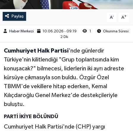
Paylaş
-
+
A
A
Haber Merkezi
10.06.2026 - 09:19
1
Okunma Süresi:
2 Dk
Cumhuriyet Halk Partisi
'nde günlerdir
Türkiye'nin kilitlendiği "Grup toplantısında kim
konuşacak?" bilmecesi, liderlerin iki ayrı adreste
kürsüye çıkmasıyla son buldu. Özgür Özel
TBMM'de vekillere hitap ederken, Kemal
Kılıçdaroğlu Genel Merkez'de destekçileriyle
buluştu.
PARTİ İKİYE BÖLÜNDÜ
Cumhuriyet Halk Partisi'nde (CHP) yargı