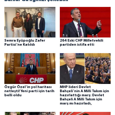
Semra Eyüpoğlu Zafer
264 Eski CHP Milletvekili
Partisi'ne Katıldı
partiden istifa etti
Özgür Özel'in yol haritası
MHP lideri Devlet
netleşti! Yeni parti için tarih
Bahçeli'nin A Milli Takım için
belli oldu
hazırlattığı marş: Devlet
Bahçeli A Milli Takım için
marş mı hazırladı,