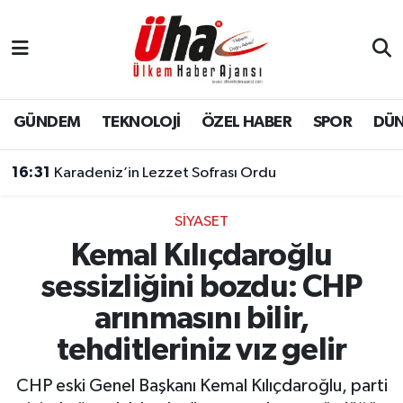
İstanbul Nöbetçi Eczaneler
İstanbul Hava Durumu
GÜNDEM
TEKNOLOJİ
ÖZEL HABER
SPOR
DÜ
İstanbul Namaz Vakitleri
16:31
Karadeniz’in Lezzet Sofrası Ordu
İstanbul Trafik Yoğunluk Haritası
SİYASET
Kemal Kılıçdaroğlu
Süper Lig Puan Durumu ve Fikstür
sessizliğini bozdu: CHP
Tüm Manşetler
arınmasını bilir,
tehditleriniz vız gelir
Son Dakika Haberleri
CHP eski Genel Başkanı Kemal Kılıçdaroğlu, parti
Haber Arşivi