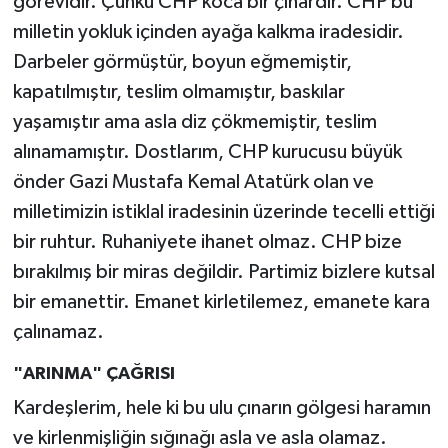
görevidir. Çünkü CHP koca bir çınardır. CHP bu
milletin yokluk içinden ayağa kalkma iradesidir.
Darbeler görmüştür, boyun eğmemiştir,
kapatılmıştır, teslim olmamıştır, baskılar
yaşamıştır ama asla diz çökmemiştir, teslim
alınamamıştır. Dostlarım, CHP kurucusu büyük
önder Gazi Mustafa Kemal Atatürk olan ve
milletimizin istiklal iradesinin üzerinde tecelli ettiği
bir ruhtur. Ruhaniyete ihanet olmaz. CHP bize
bırakılmış bir miras değildir. Partimiz bizlere kutsal
bir emanettir. Emanet kirletilemez, emanete kara
çalınamaz.
"ARINMA" ÇAĞRISI
Kardeşlerim, hele ki bu ulu çınarın gölgesi haramın
ve kirlenmişliğin sığınağı asla ve asla olamaz.