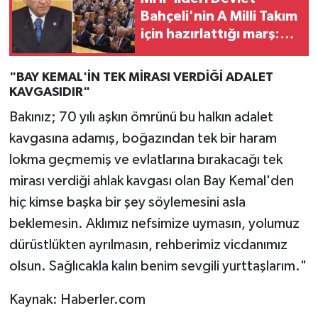
Bahçeli'nin A Milli Takım
için hazırlattığı marş:
Devlet Bahçeli A Milli
Takım için marş mı
"BAY KEMAL'İN TEK MİRASI VERDİĞİ ADALET
hazırladı,
KAVGASIDIR"
Bakınız; 70 yılı aşkın ömrünü bu halkın adalet
kavgasına adamış, boğazından tek bir haram
lokma geçmemiş ve evlatlarına bırakacağı tek
mirası verdiği ahlak kavgası olan Bay Kemal'den
hiç kimse başka bir şey söylemesini asla
beklemesin. Aklımız nefsimize uymasın, yolumuz
dürüstlükten ayrılmasın, rehberimiz vicdanımız
olsun. Sağlıcakla kalın benim sevgili yurttaşlarım."
Kaynak: Haberler.com