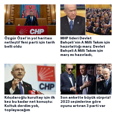
Özgür Özel'in yol haritası
MHP lideri Devlet
netleşti! Yeni parti için tarih
Bahçeli'nin A Milli Takım için
belli oldu
hazırlattığı marş: Devlet
Bahçeli A Milli Takım için
marş mı hazırladı,
Kılıçdaroğlu kurultay için ilk
Son ankette büyük sürpriz!
kez bu kadar net konuştu:
2023 seçimlerine göre
Koltuk derdim yok,
oyunu artıran 3 parti var
toplayacağım