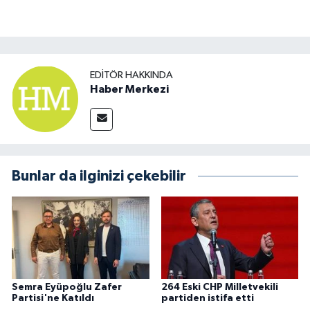
EDITÖR HAKKINDA
Haber Merkezi
Bunlar da ilginizi çekebilir
Semra Eyüpoğlu Zafer
264 Eski CHP Milletvekili
Partisi'ne Katıldı
partiden istifa etti