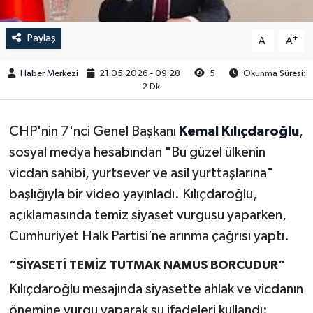
Paylaş
-
+
A
A
Haber Merkezi
21.05.2026 - 09:28
5
Okunma Süresi:
2 Dk
CHP'nin 7'nci Genel Başkanı
Kemal Kılıçdaroğlu
,
sosyal medya hesabından "Bu güzel ülkenin
vicdan sahibi, yurtsever ve asil yurttaşlarına"
başlığıyla bir video yayınladı. Kılıçdaroğlu,
açıklamasında temiz siyaset vurgusu yaparken,
Cumhuriyet Halk Partisi’ne arınma çağrısı yaptı.
“SİYASETİ TEMİZ TUTMAK NAMUS BORCUDUR”
Kılıçdaroğlu mesajında siyasette ahlak ve vicdanın
önemine vurgu yaparak şu ifadeleri kullandı: