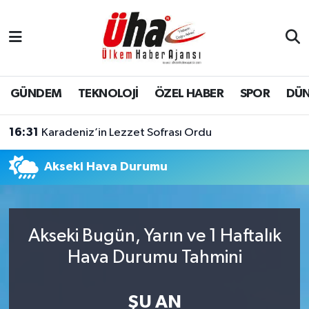
İstanbul Nöbetçi Eczaneler
İstanbul Hava Durumu
GÜNDEM
TEKNOLOJİ
ÖZEL HABER
SPOR
DÜ
İstanbul Namaz Vakitleri
16:31
Karadeniz’in Lezzet Sofrası Ordu
İstanbul Trafik Yoğunluk Haritası
Akseki Hava Durumu
Süper Lig Puan Durumu ve Fikstür
Tüm Manşetler
Akseki Bugün, Yarın ve 1 Haftalık
Hava Durumu Tahmini
Son Dakika Haberleri
Haber Arşivi
ŞU AN