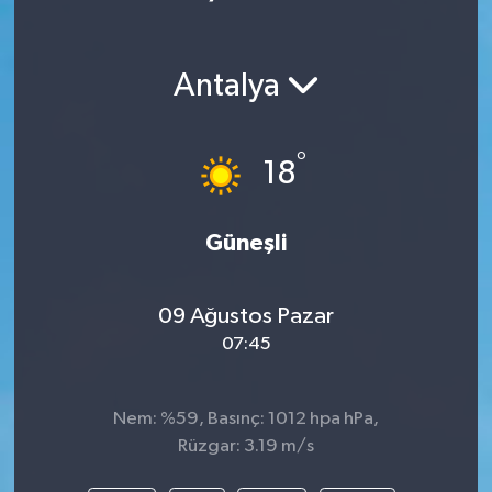
Antalya
°
18
Güneşli
09 Ağustos Pazar
07:45
Nem: %59, Basınç: 1012 hpa hPa,
Rüzgar: 3.19 m/s