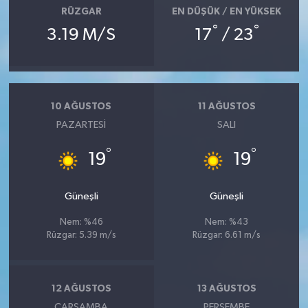
RÜZGAR
EN DÜŞÜK / EN YÜKSEK
°
°
3.19 M/S
17
/ 23
10 AĞUSTOS
11 AĞUSTOS
PAZARTESI
SALI
°
°
19
19
Güneşli
Güneşli
Nem: %46
Nem: %43
Rüzgar: 5.39 m/s
Rüzgar: 6.61 m/s
12 AĞUSTOS
13 AĞUSTOS
ÇARŞAMBA
PERŞEMBE