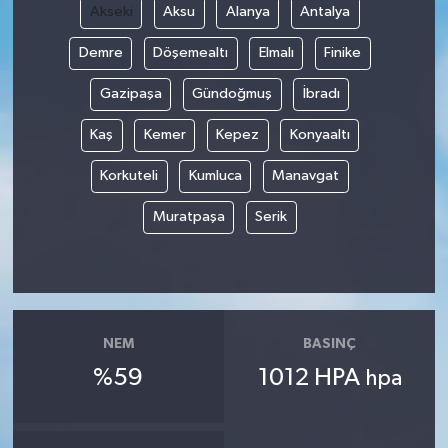
Akseki
Aksu
Alanya
Antalya
Demre
Döşemealtı
Elmalı
Finike
Gazipaşa
Gündoğmuş
İbradı
Kaş
Kemer
Kepez
Konyaaltı
Korkuteli
Kumluca
Manavgat
Muratpaşa
Serik
NEM
BASINÇ
%59
1012 HPA
hpa