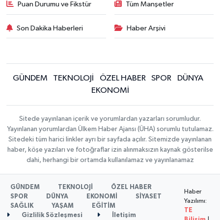
Puan Durumu ve Fikstür
Tüm Manşetler
Son Dakika Haberleri
Haber Arşivi
GÜNDEM
TEKNOLOJİ
ÖZEL HABER
SPOR
DÜNYA
EKONOMİ
Sitede yayınlanan içerik ve yorumlardan yazarları sorumludur.
Yayınlanan yorumlardan Ülkem Haber Ajansı (ÜHA) sorumlu tutulamaz.
Sitedeki tüm harici linkler ayrı bir sayfada açılır. Sitemizde yayınlanan
haber, köşe yazıları ve fotoğraflar izin alınmaksızın kaynak gösterilse
dahi, herhangi bir ortamda kullanılamaz ve yayınlanamaz
GÜNDEM
TEKNOLOJİ
ÖZEL HABER
Haber
SPOR
DÜNYA
EKONOMİ
SİYASET
Yazılımı:
SAĞLIK
YAŞAM
EĞİTİM
TE
Gizlilik Sözleşmesi
İletişim
Bilişim
|