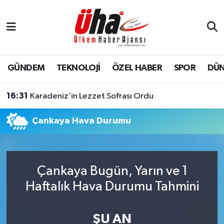
İstanbul Nöbetçi Eczaneler
İstanbul Hava Durumu
GÜNDEM
TEKNOLOJİ
ÖZEL HABER
SPOR
DÜ
İstanbul Namaz Vakitleri
16:31
Karadeniz’in Lezzet Sofrası Ordu
İstanbul Trafik Yoğunluk Haritası
Çankaya Hava Durumu
Süper Lig Puan Durumu ve Fikstür
Tüm Manşetler
Çankaya Bugün, Yarın ve 1
Haftalık Hava Durumu Tahmini
Son Dakika Haberleri
Haber Arşivi
ŞU AN