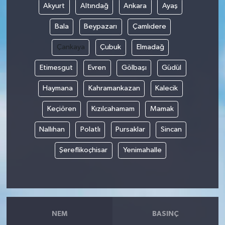
Akyurt
Altındağ
Ankara
Ayaş
Bala
Beypazarı
Çamlıdere
Çankaya
Çubuk
Elmadağ
Etimesgut
Evren
Gölbaşı
Güdül
Haymana
Kahramankazan
Kalecik
Keçiören
Kızılcahamam
Mamak
Nallıhan
Polatlı
Pursaklar
Sincan
Şereflikoçhisar
Yenimahalle
NEM
BASINÇ