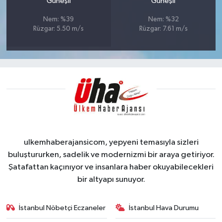
Güneşli
Güneşli
Nem: %39
Nem: %32
Rüzgar: 5.50 m/s
Rüzgar: 7.61 m/s
ulkemhaberajansicom, yepyeni temasıyla sizleri
buluştururken, sadelik ve modernizmi bir araya getiriyor.
Şatafattan kaçınıyor ve insanlara haber okuyabilecekleri
bir altyapı sunuyor.
İstanbul Nöbetçi Eczaneler
İstanbul Hava Durumu