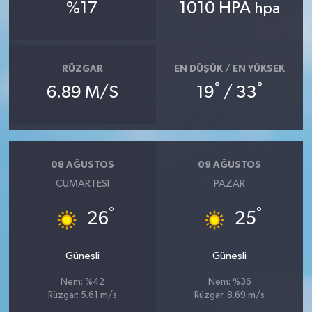
%17
1010 HPA
hpa
RÜZGAR
EN DÜŞÜK / EN YÜKSEK
°
°
6.89 M/S
19
/ 33
08 AĞUSTOS
09 AĞUSTOS
CUMARTESI
PAZAR
°
°
26
25
Güneşli
Güneşli
Nem: %42
Nem: %36
Rüzgar: 5.61 m/s
Rüzgar: 8.69 m/s