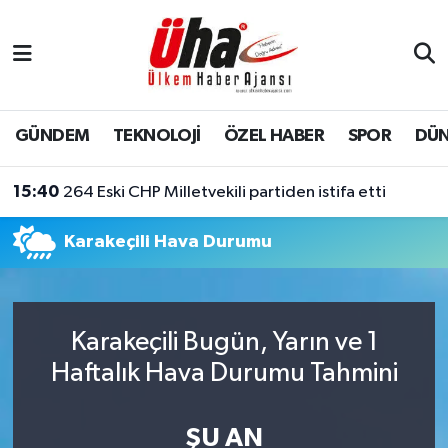
İstanbul Nöbetçi Eczaneler
İstanbul Hava Durumu
GÜNDEM
TEKNOLOJİ
ÖZEL HABER
SPOR
DÜ
İstanbul Namaz Vakitleri
15:40
264 Eski CHP Milletvekili partiden istifa etti
İstanbul Trafik Yoğunluk Haritası
Karakeçili Hava Durumu
Süper Lig Puan Durumu ve Fikstür
Tüm Manşetler
Karakeçili Bugün, Yarın ve 1
Haftalık Hava Durumu Tahmini
Son Dakika Haberleri
Haber Arşivi
ŞU AN