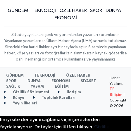
GÜNDEM
TEKNOLOJİ
ÖZEL HABER
SPOR
DÜNYA
EKONOMİ
Sitede yayınlanan içerik ve yorumlardan yazarları sorumludur.
Yayınlanan yorumlardan Ülkem Haber Ajansı (ÜHA) sorumlu tutulamaz.
Sitedeki tüm harici linkler ayrı bir sayfada açılır. Sitemizde yayınlanan
haber, köşe yazıları ve fotoğraflar izin alınmaksızın kaynak gösterilse
dahi, herhangi bir ortamda kullanılamaz ve yayınlanamaz
GÜNDEM
TEKNOLOJİ
ÖZEL HABER
Haber
SPOR
DÜNYA
EKONOMİ
SİYASET
Yazılımı:
SAĞLIK
YAŞAM
EĞİTİM
TE
Gizlilik Sözleşmesi
İletişim
Bilişim
|
Künye
Topluluk Kuralları
Copyright
Yayın İlkeleri
© 2026
En iyi site deneyimi sağlamak için çerezlerden
faydalanıyoruz. Detaylar için lütfen tıklayın.
Gizlilik