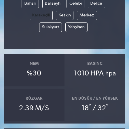
Bahşılı
Balışeyh
Çelebi
Delice
Karakeçili
Keskin
Merkez
Sulakyurt
Yahşihan
NEM
BASINÇ
%30
1010 HPA
hpa
RÜZGAR
EN DÜŞÜK / EN YÜKSEK
°
°
2.39 M/S
18
/ 32