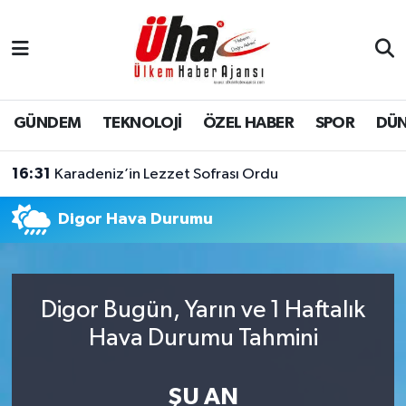
İstanbul Nöbetçi Eczaneler
İstanbul Hava Durumu
GÜNDEM
TEKNOLOJİ
ÖZEL HABER
SPOR
DÜ
İstanbul Namaz Vakitleri
16:31
Karadeniz’in Lezzet Sofrası Ordu
İstanbul Trafik Yoğunluk Haritası
Digor Hava Durumu
Süper Lig Puan Durumu ve Fikstür
Tüm Manşetler
Digor Bugün, Yarın ve 1 Haftalık
Hava Durumu Tahmini
Son Dakika Haberleri
Haber Arşivi
ŞU AN