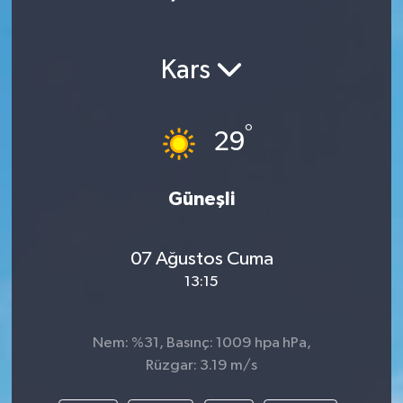
Kars
°
29
Güneşli
07 Ağustos Cuma
13:15
Nem: %31, Basınç: 1009 hpa hPa,
Rüzgar: 3.19 m/s