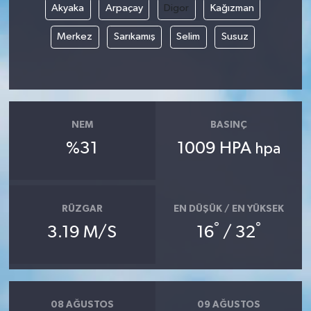
Akyaka
Arpaçay
Digor
Kağızman
Merkez
Sarıkamış
Selim
Susuz
NEM
BASINÇ
%31
1009 HPA
hpa
RÜZGAR
EN DÜŞÜK / EN YÜKSEK
°
°
3.19 M/S
16
/ 32
08 AĞUSTOS
09 AĞUSTOS