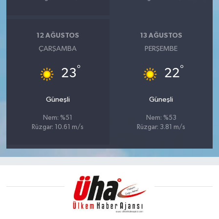
12 AĞUSTOS
13 AĞUSTOS
ÇARŞAMBA
PERŞEMBE
°
°
23
22
Güneşli
Güneşli
Nem: %51
Nem: %53
Rüzgar: 10.61 m/s
Rüzgar: 3.81 m/s