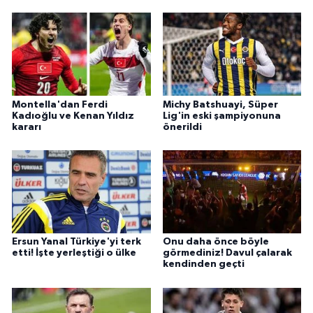
Montella'dan Ferdi
Michy Batshuayi, Süper
Kadıoğlu ve Kenan Yıldız
Lig'in eski şampiyonuna
kararı
önerildi
Ersun Yanal Türkiye'yi terk
Onu daha önce böyle
etti! İşte yerleştiği o ülke
görmediniz! Davul çalarak
kendinden geçti