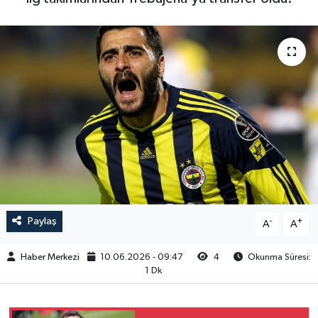
Paylaş
-
+
A
A
Haber Merkezi
10.06.2026 - 09:47
4
Okunma Süresi:
1 Dk