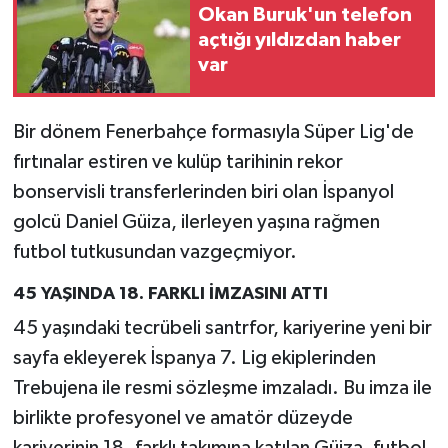
Okan Buruk'un telefon
açtığı yıldızdan haber
var
Bir dönem Fenerbahçe formasıyla Süper Lig'de
fırtınalar estiren ve kulüp tarihinin rekor
bonservisli transferlerinden biri olan İspanyol
golcü Daniel Güiza, ilerleyen yaşına rağmen
futbol tutkusundan vazgeçmiyor.
45 YAŞINDA 18. FARKLI İMZASINI ATTI
45 yaşındaki tecrübeli santrfor, kariyerine yeni bir
sayfa ekleyerek İspanya 7. Lig ekiplerinden
Trebujena ile resmi sözleşme imzaladı. Bu imza ile
birlikte profesyonel ve amatör düzeyde