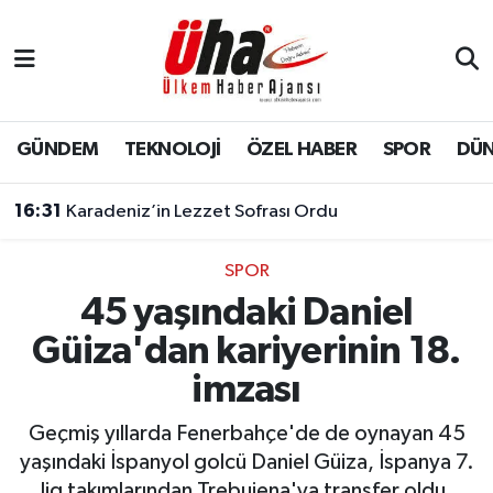
İstanbul Nöbetçi Eczaneler
İstanbul Hava Durumu
GÜNDEM
TEKNOLOJİ
ÖZEL HABER
SPOR
DÜ
İstanbul Namaz Vakitleri
16:31
Karadeniz’in Lezzet Sofrası Ordu
İstanbul Trafik Yoğunluk Haritası
SPOR
45 yaşındaki Daniel
Süper Lig Puan Durumu ve Fikstür
Güiza'dan kariyerinin 18.
Tüm Manşetler
imzası
Son Dakika Haberleri
Geçmiş yıllarda Fenerbahçe'de de oynayan 45
yaşındaki İspanyol golcü Daniel Güiza, İspanya 7.
Haber Arşivi
lig takımlarından Trebujena'ya transfer oldu.