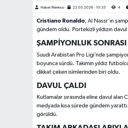
Haber Merkezi
22.05.2026 - 10:35
4
Cristiano Ronaldo
, Al Nassr’ın şam
gündem oldu. Portekizli yıldızın davul 
ŞAMPİYONLUK SONRASI
Suudi Arabistan Pro Ligi’nde şampiyo
boyunca sürdü. Takımın yıldız futbolc
dikkat çeken isimlerinden biri oldu.
DAVUL ÇALDI
Kutlamalar sırasında eline davul alan C
medyada kısa sürede gündem yarattı. P
görüldü.