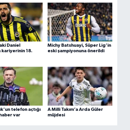
aki Daniel
Michy Batshuayi, Süper Lig'in
kariyerinin 18.
eski şampiyonuna önerildi
k'un telefon açtığı
A Milli Takım’a Arda Güler
 haber var
müjdesi