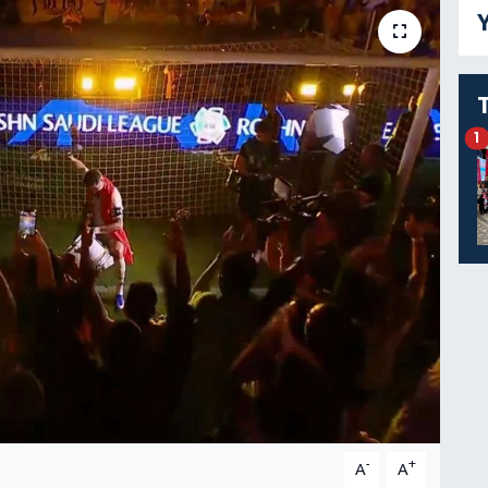
Y
1
-
+
A
A