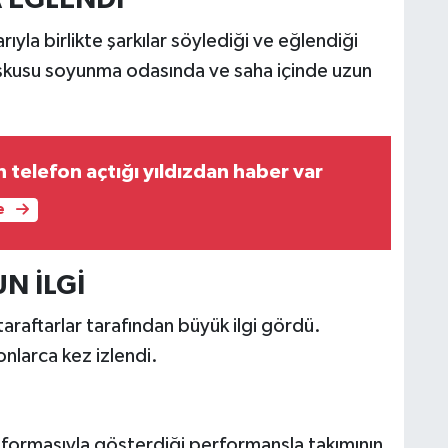
 EĞLENDİ
yla birlikte şarkılar söylediği ve eğlendiği
oşkusu soyunma odasında ve saha içinde uzun
 telefon açtığı yıldızdan haber var
e
N İLGİ
araftarlar tarafından büyük ilgi gördü.
onlarca kez izlendi.
 formasıyla gösterdiği performansla takımının