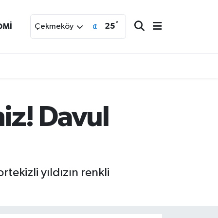
°
25
OMİ
Çekmeköy
iz! Davul
ekizli yıldızın renkli