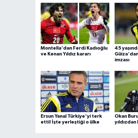
Montella'dan Ferdi Kadıoğlu
45 yaşınd
ve Kenan Yıldız kararı
Güiza'dan 
imzası
Ersun Yanal Türkiye'yi terk
Okan Buru
etti! İşte yerleştiği o ülke
yıldızdan