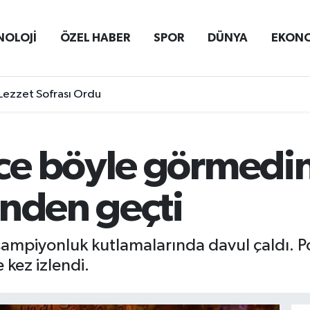
NOLOJİ
ÖZEL HABER
SPOR
DÜNYA
EKON
Lezzet Sofrası Ordu
e böyle görmedin
inden geçti
ampiyonluk kutlamalarında davul çaldı. Port
 kez izlendi.