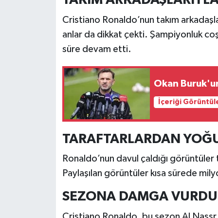
TAKIM ARKADAŞLARIYLA
Cristiano Ronaldo’nun takım arkadaşları
anlar da dikkat çekti. Şampiyonluk c
süre devam etti.
Okan Buruk'un
İçeriği Görüntül
TARAFTARLARDAN YOĞU
Ronaldo’nun davul çaldığı görüntüler t
Paylaşılan görüntüler kısa sürede mily
SEZONA DAMGA VURDU
Cristiano Ronaldo, bu sezon Al Nassr