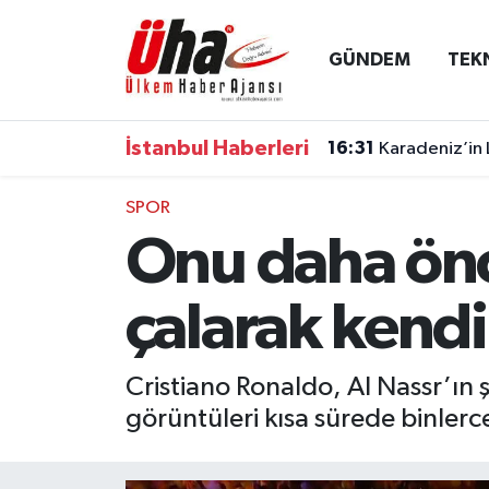
GÜNDEM
TEK
İstanbul Nöbetçi Eczaneler
İstanbul Hava Durumu
İstanbul Haberleri
16:31
Karadeniz’in 
İstanbul Namaz Vakitleri
SPOR
Onu daha önc
İstanbul Trafik Yoğunluk Haritası
Süper Lig Puan Durumu ve Fikstür
çalarak kend
Tüm Manşetler
Cristiano Ronaldo, Al Nassr’ın ş
görüntüleri kısa sürede binlerce
Son Dakika Haberleri
Haber Arşivi