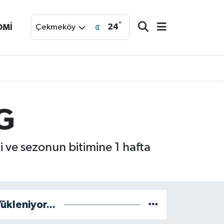
°
24
OMİ
Çekmeköy
SG
 ve sezonun bitimine 1 hafta
ükleniyor...