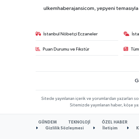
ulkemhaberajansicom, yepyeni temasıyla si
İstanbul Nöbetçi Eczaneler
İst
Puan Durumu ve Fikstür
Tüm
G
Sitede yayınlanan içerik ve yorumlardan yazarları so
Sitemizde yayınlanan haber, köşe yaz
GÜNDEM
TEKNOLOJİ
ÖZEL HABER
Gizlilik Sözleşmesi
İletişim
K