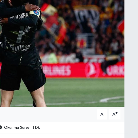
-
+
A
A
Okunma Süresi: 1 Dk