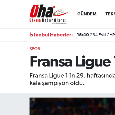
GÜNDEM
TEK
İstanbul Nöbetçi Eczaneler
İstanbul Hava Durumu
İstanbul Haberleri
15:40
264 Eski CHP 
İstanbul Namaz Vakitleri
SPOR
Fransa Ligue
İstanbul Trafik Yoğunluk Haritası
Süper Lig Puan Durumu ve Fikstür
Fransa Ligue 1'in 29. haftasın
kala şampiyon oldu.
Tüm Manşetler
Son Dakika Haberleri
Haber Arşivi