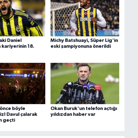
aki Daniel
Michy Batshuayi, Süper Lig'in
kariyerinin 18.
eski şampiyonuna önerildi
önce böyle
Okan Buruk'un telefon açtığı
z! Davul çalarak
yıldızdan haber var
 geçti