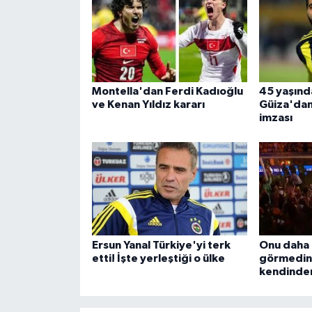
Montella'dan Ferdi Kadıoğlu
45 yaşınd
ve Kenan Yıldız kararı
Güiza'dan 
imzası
Ersun Yanal Türkiye'yi terk
Onu daha 
etti! İşte yerleştiği o ülke
görmedini
kendinden