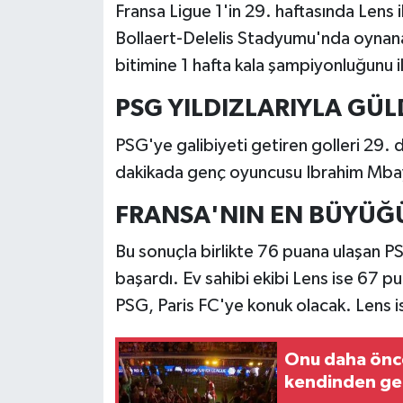
Fransa Ligue 1'in 29. haftasında Lens i
Bollaert-Delelis Stadyumu'nda oynan
bitimine 1 hafta kala şampiyonluğunu il
PSG YILDIZLARIYLA GÜ
PSG'ye galibiyeti getiren golleri 29.
dakikada genç oyuncusu Ibrahim Mba
FRANSA'NIN EN BÜYÜĞ
Bu sonuçla birlikte 76 puana ulaşan PS
başardı. Ev sahibi ekibi Lens ise 67 pu
PSG, Paris FC'ye konuk olacak. Lens 
Onu daha önce
kendinden ge