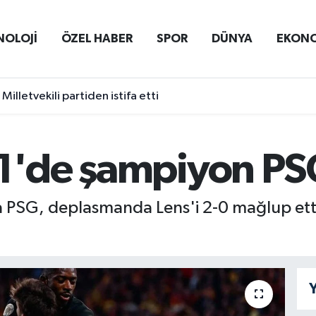
NOLOJİ
ÖZEL HABER
SPOR
DÜNYA
EKON
Milletvekili partiden istifa etti
 1'de şampiyon P
da PSG, deplasmanda Lens'i 2-0 mağlup etti
Y