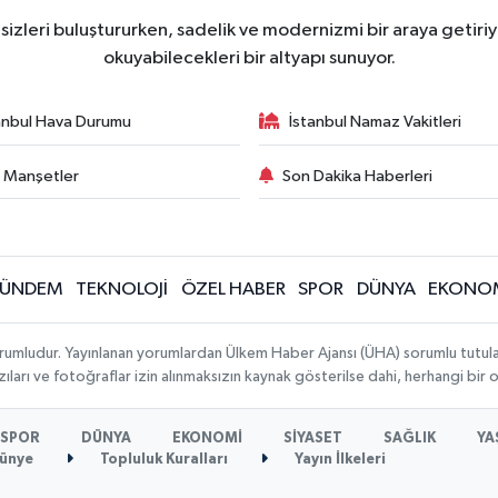
zleri buluştururken, sadelik ve modernizmi bir araya getiriyo
okuyabilecekleri bir altyapı sunuyor.
anbul Hava Durumu
İstanbul Namaz Vakitleri
 Manşetler
Son Dakika Haberleri
ÜNDEM
TEKNOLOJİ
ÖZEL HABER
SPOR
DÜNYA
EKONO
rumludur. Yayınlanan yorumlardan Ülkem Haber Ajansı (ÜHA) sorumlu tutulamaz.
ıları ve fotoğraflar izin alınmaksızın kaynak gösterilse dahi, herhangi bir
SPOR
DÜNYA
EKONOMİ
SİYASET
SAĞLIK
YA
ünye
Topluluk Kuralları
Yayın İlkeleri