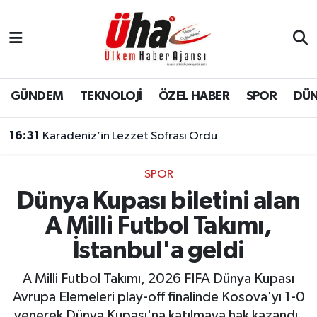
İstanbul Nöbetçi Eczaneler
İstanbul Hava Durumu
GÜNDEM
TEKNOLOJİ
ÖZEL HABER
SPOR
DÜ
İstanbul Namaz Vakitleri
16:31
Karadeniz’in Lezzet Sofrası Ordu
İstanbul Trafik Yoğunluk Haritası
SPOR
Dünya Kupası biletini alan
Süper Lig Puan Durumu ve Fikstür
A Milli Futbol Takımı,
Tüm Manşetler
İstanbul'a geldi
Son Dakika Haberleri
A Milli Futbol Takımı, 2026 FIFA Dünya Kupası
Avrupa Elemeleri play-off finalinde Kosova'yı 1-0
Haber Arşivi
yenerek Dünya Kupası'na katılmaya hak kazandı.