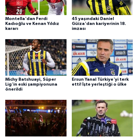
Montella'dan Ferdi
45 yaşındaki Daniel
Kadıoğlu ve Kenan Yıldız
Güiza'dan kariyerinin 18.
kararı
imzası
Michy Batshuayi, Süper
Ersun Yanal Türkiye'yi terk
Lig'in eski şampiyonuna
etti! İşte yerleştiği o ülke
önerildi