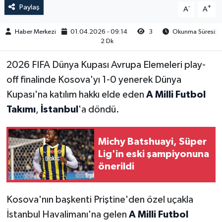
Paylaş
-
+
A
A
Haber Merkezi
01.04.2026 - 09:14
3
Okunma Süresi:
2 Dk
2026 FIFA Dünya Kupası Avrupa Elemeleri play-
off finalinde Kosova'yı 1-0 yenerek Dünya
Kupası'na katılım hakkı elde eden
A Milli Futbol
Takımı
,
İstanbul
'a döndü.
Michy Batshuayi, Süper
Lig'in eski şampiyonuna
önerildi
Kosova'nın başkenti Priştine'den özel uçakla
İstanbul Havalimanı'na gelen
A Milli Futbol