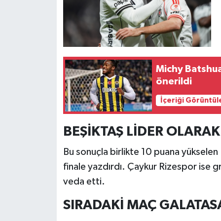
Michy Batshua
önerildi
İçeriği Görüntül
BEŞİKTAŞ LİDER OLARAK
Bu sonuçla birlikte 10 puana yükselen 
finale yazdırdı. Çaykur Rizespor ise
veda etti.
SIRADAKİ MAÇ GALATASA