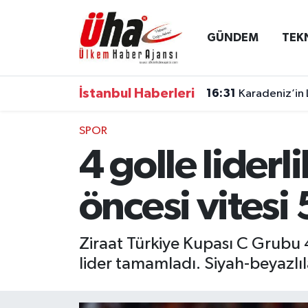
GÜNDEM
TEK
İstanbul Nöbetçi Eczaneler
İstanbul Hava Durumu
İstanbul Haberleri
16:31
Karadeniz’in 
İstanbul Namaz Vakitleri
SPOR
4 golle liderl
İstanbul Trafik Yoğunluk Haritası
Süper Lig Puan Durumu ve Fikstür
öncesi vitesi 
Tüm Manşetler
Ziraat Türkiye Kupası C Grubu 
lider tamamladı. Siyah-beyazlıla
Son Dakika Haberleri
Haber Arşivi