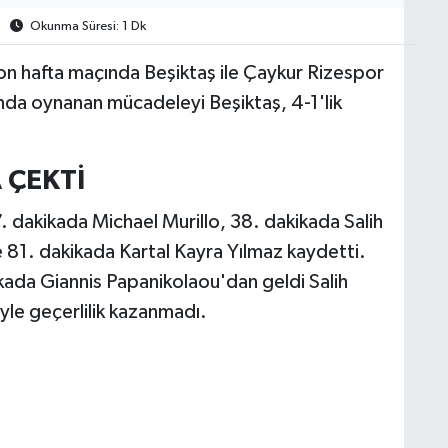
Okunma Süresi: 1 Dk
on hafta maçında Beşiktaş ile Çaykur Rizespor
nda oynanan mücadeleyi Beşiktaş, 4-1'lik
A ÇEKTİ
7. dakikada Michael Murillo, 38. dakikada Salih
81. dakikada Kartal Kayra Yılmaz kaydetti.
kada Giannis Papanikolaou'dan geldi Salih
iyle geçerlilik kazanmadı.