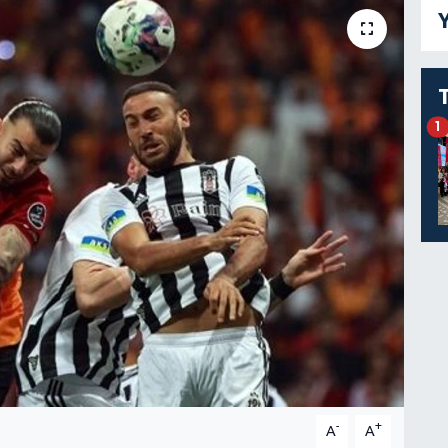
Y
1
-
+
A
A