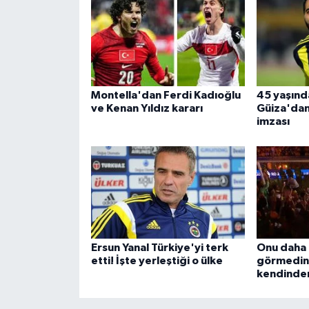
Montella'dan Ferdi Kadıoğlu
45 yaşınd
ve Kenan Yıldız kararı
Güiza'dan 
imzası
Ersun Yanal Türkiye'yi terk
Onu daha 
etti! İşte yerleştiği o ülke
görmedini
kendinden