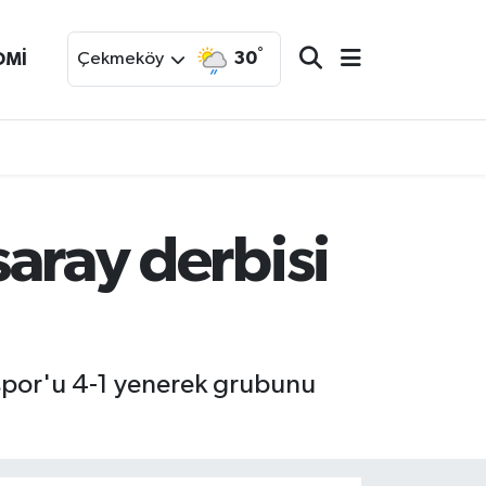
°
30
OMİ
Çekmeköy
saray derbisi
espor'u 4-1 yenerek grubunu