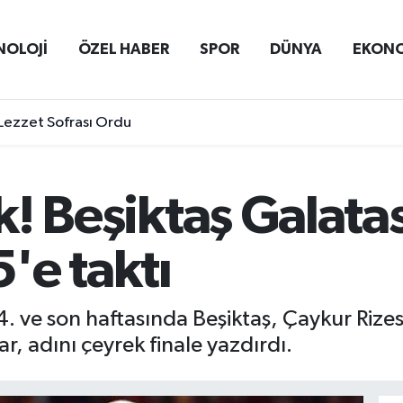
NOLOJİ
ÖZEL HABER
SPOR
DÜNYA
EKON
Lezzet Sofrası Ordu
ik! Beşiktaş Galata
5'e taktı
4. ve son haftasında Beşiktaş, Çaykur Riz
r, adını çeyrek finale yazdırdı.