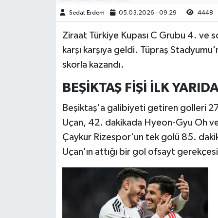
Sedat Erdem
05.03.2026 - 09:29
4448
Ziraat Türkiye Kupası C Grubu 4. ve s
karşı karşıya geldi. Tüpraş Stadyumu'
skorla kazandı.
BEŞİKTAŞ FİŞİ İLK YARID
Beşiktaş'a galibiyeti getiren golleri 2
Uçan, 42. dakikada Hyeon-Gyu Oh ve 
Çaykur Rizespor'un tek golü 85. daki
Uçan'ın attığı bir gol ofsayt gerekçes