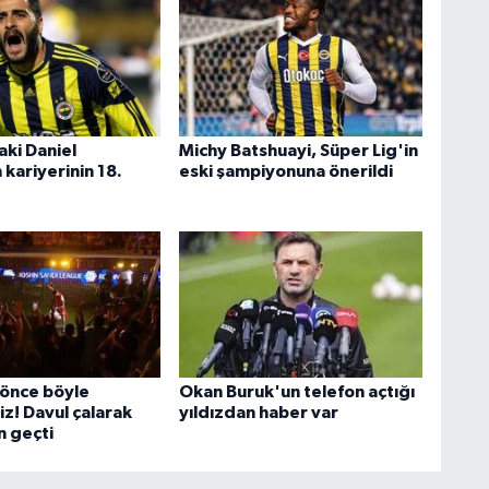
aki Daniel
Michy Batshuayi, Süper Lig'in
kariyerinin 18.
eski şampiyonuna önerildi
önce böyle
Okan Buruk'un telefon açtığı
z! Davul çalarak
yıldızdan haber var
 geçti