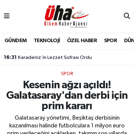
İstanbul Nöbetçi Eczaneler
İstanbul Hava Durumu
GÜNDEM
TEKNOLOJİ
ÖZEL HABER
SPOR
DÜ
İstanbul Namaz Vakitleri
16:31
Karadeniz’in Lezzet Sofrası Ordu
İstanbul Trafik Yoğunluk Haritası
SPOR
Kesenin ağzı açıldı!
Süper Lig Puan Durumu ve Fikstür
Galatasaray'dan derbi için
Tüm Manşetler
prim kararı
Son Dakika Haberleri
Galatasaray yönetimi, Beşiktaş derbisinin
kazanılması halinde futbolculara 1 milyon euro
Haber Arşivi
prim verileceğini açıklarken, takımın son yıllarda