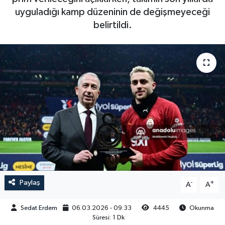
uyguladığı kamp düzeninin de değişmeyeceği
belirtildi.
Paylaş
-
+
A
A
Sedat Erdem
06.03.2026 - 09:33
4445
Okunma
Süresi: 1 Dk