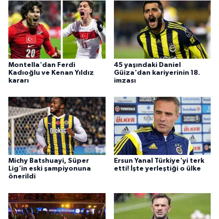
Montella'dan Ferdi
45 yaşındaki Daniel
Kadıoğlu ve Kenan Yıldız
Güiza'dan kariyerinin 18.
kararı
imzası
Michy Batshuayi, Süper
Ersun Yanal Türkiye'yi terk
Lig'in eski şampiyonuna
etti! İşte yerleştiği o ülke
önerildi