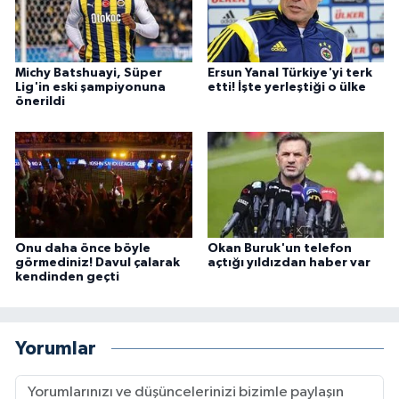
Michy Batshuayi, Süper
Ersun Yanal Türkiye'yi terk
Lig'in eski şampiyonuna
etti! İşte yerleştiği o ülke
önerildi
Onu daha önce böyle
Okan Buruk'un telefon
görmediniz! Davul çalarak
açtığı yıldızdan haber var
kendinden geçti
Yorumlar