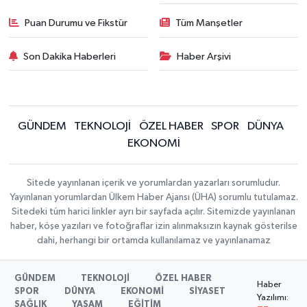
Puan Durumu ve Fikstür
Tüm Manşetler
Son Dakika Haberleri
Haber Arşivi
GÜNDEM
TEKNOLOJİ
ÖZEL HABER
SPOR
DÜNYA
EKONOMİ
Sitede yayınlanan içerik ve yorumlardan yazarları sorumludur.
Yayınlanan yorumlardan Ülkem Haber Ajansı (ÜHA) sorumlu tutulamaz.
Sitedeki tüm harici linkler ayrı bir sayfada açılır. Sitemizde yayınlanan
haber, köşe yazıları ve fotoğraflar izin alınmaksızın kaynak gösterilse
dahi, herhangi bir ortamda kullanılamaz ve yayınlanamaz
GÜNDEM
TEKNOLOJİ
ÖZEL HABER
Haber
SPOR
DÜNYA
EKONOMİ
SİYASET
Yazılımı:
SAĞLIK
YAŞAM
EĞİTİM