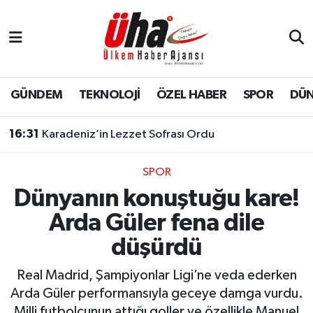
İstanbul Nöbetçi Eczaneler
İstanbul Hava Durumu
GÜNDEM
TEKNOLOJİ
ÖZEL HABER
SPOR
DÜ
İstanbul Namaz Vakitleri
16:31
Karadeniz’in Lezzet Sofrası Ordu
İstanbul Trafik Yoğunluk Haritası
SPOR
Dünyanın konuştuğu kare!
Süper Lig Puan Durumu ve Fikstür
Arda Güler fena dile
Tüm Manşetler
düşürdü
Son Dakika Haberleri
Real Madrid, Şampiyonlar Ligi’ne veda ederken
Arda Güler performansıyla geceye damga vurdu.
Haber Arşivi
Milli futbolcunun attığı goller ve özellikle Manuel