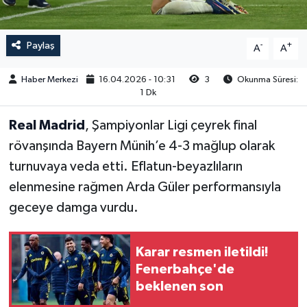
Paylaş
-
+
A
A
Haber Merkezi
16.04.2026 - 10:31
3
Okunma Süresi:
1 Dk
Real Madrid
, Şampiyonlar Ligi çeyrek final
rövanşında Bayern Münih’e 4-3 mağlup olarak
turnuvaya veda etti. Eflatun-beyazlıların
elenmesine rağmen Arda Güler performansıyla
geceye damga vurdu.
Karar resmen iletildi!
Fenerbahçe'de
beklenen son