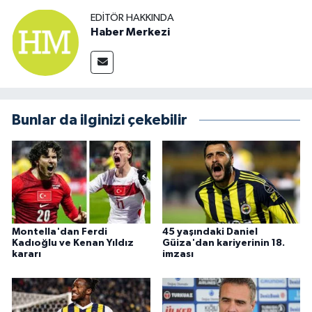
EDITÖR HAKKINDA
Haber Merkezi
Bunlar da ilginizi çekebilir
Montella'dan Ferdi
45 yaşındaki Daniel
Kadıoğlu ve Kenan Yıldız
Güiza'dan kariyerinin 18.
kararı
imzası