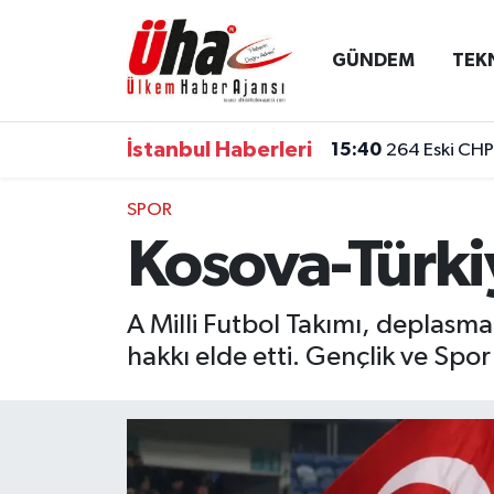
GÜNDEM
TEK
İstanbul Nöbetçi Eczaneler
İstanbul Hava Durumu
İstanbul Haberleri
15:40
264 Eski CHP 
İstanbul Namaz Vakitleri
SPOR
Kosova-Türki
İstanbul Trafik Yoğunluk Haritası
Süper Lig Puan Durumu ve Fikstür
A Milli Futbol Takımı, deplasm
hakkı elde etti. Gençlik ve Sp
Tüm Manşetler
Son Dakika Haberleri
Haber Arşivi