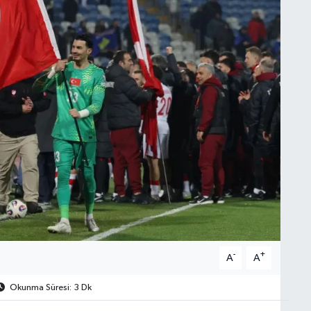
-
+
A
A
Okunma Süresi: 3 Dk