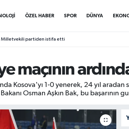
NOLOJİ
ÖZEL HABER
SPOR
DÜNYA
EKON
Milletvekili partiden istifa etti
ye maçının ardınd
anda Kosova'yı 1-0 yenerek, 24 yıl aradan
or Bakanı Osman Aşkın Bak, bu başarının gu
Y