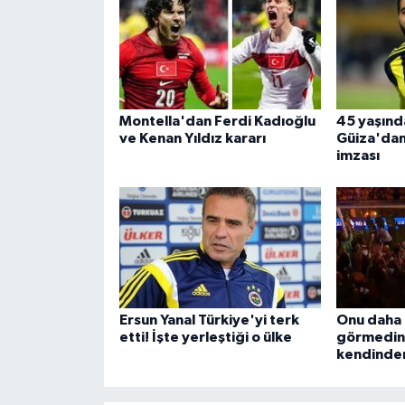
Montella'dan Ferdi Kadıoğlu
45 yaşınd
ve Kenan Yıldız kararı
Güiza'dan 
imzası
Ersun Yanal Türkiye'yi terk
Onu daha 
etti! İşte yerleştiği o ülke
görmedini
kendinden