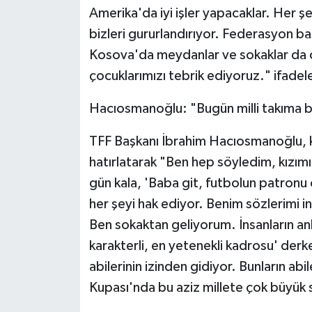
Amerika'da iyi işler yapacaklar. Her ş
bizleri gururlandırıyor. Federasyon ba
Kosova'da meydanlar ve sokaklar da 
çocuklarımızı tebrik ediyoruz." ifadeler
Hacıosmanoğlu: "Bugün milli takıma ba
TFF Başkanı İbrahim Hacıosmanoğlu, kı
hatırlatarak "Ben hep söyledim, kızım
gün kala, 'Baba git, futbolun patronu
her şeyi hak ediyor. Benim sözlerimi i
Ben sokaktan geliyorum. İnsanların an
karakterli, en yetenekli kadrosu' der
abilerinin izinden gidiyor. Bunların a
Kupası'nda bu aziz millete çok büyük s