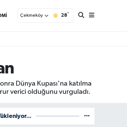
°
28
OMİ
Çekmeköy
an
 sonra Dünya Kupası'na katılma
rur verici olduğunu vurguladı.
ükleniyor...