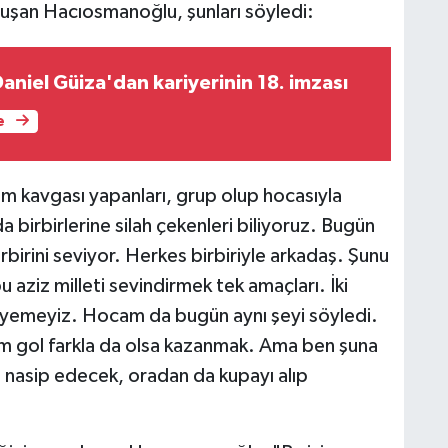
konuşan Hacıosmanoğlu, şunları söyledi:
aniel Güiza'dan kariyerinin 18. imzası
e
im kavgası yapanları, grup olup hocasıyla
 birbirlerine silah çekenleri biliyoruz. Bugün
rbirini seviyor. Herkes birbiriyle arkadaş. Şunu
bu aziz milleti sevindirmek tek amaçları. İki
iyemeyiz. Hocam da bugün aynı şeyi söyledi.
ım gol farkla da olsa kazanmak. Ama ben şuna
 nasip edecek, oradan da kupayı alıp