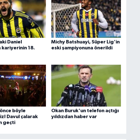
aki Daniel
Michy Batshuayi, Süper Lig'in
kariyerinin 18.
eski şampiyonuna önerildi
önce böyle
Okan Buruk'un telefon açtığı
z! Davul çalarak
yıldızdan haber var
 geçti