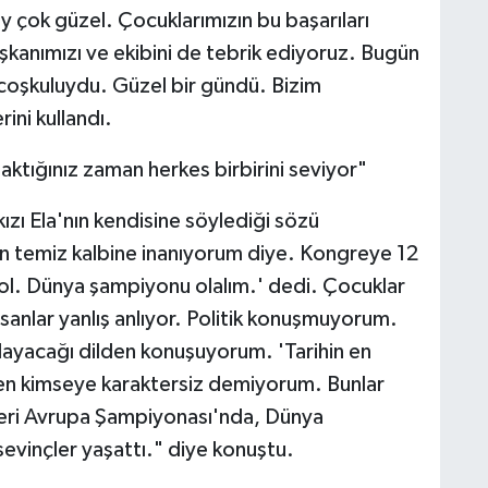
ey çok güzel. Çocuklarımızın bu başarıları
şkanımızı ve ekibini de tebrik ediyoruz. Bugün
coşkuluydu. Güzel bir gündü. Bizim
ini kullandı.
ktığınız zaman herkes birbirini seviyor"
zı Ela'nın kendisine söylediği sözü
ın temiz kalbine inanıyorum diye. Kongreye 12
 ol. Dünya şampiyonu olalım.' dedi. Çocuklar
nsanlar yanlış anlıyor. Politik konuşmuyorum.
layacağı dilden konuşuyorum. 'Tarihin en
ken kimseye karaktersiz demiyorum. Bunlar
bileri Avrupa Şampiyonası'nda, Dünya
evinçler yaşattı." diye konuştu.