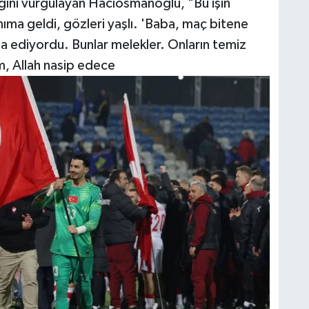
iğini vurgulayan Hacıosmanoğlu, "Bu işin
ıma geldi, gözleri yaşlı. 'Baba, maç bitene
a ediyordu. Bunlar melekler. Onların temiz
m, Allah nasip edece