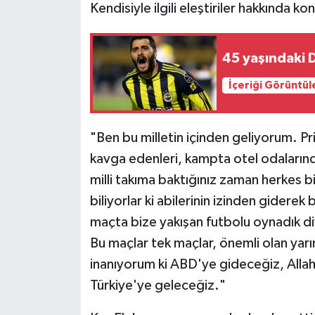
Kendisiyle ilgili eleştiriler hakkında 
45 yaşındaki D
İçeriği Görüntül
"Ben bu milletin içinden geliyorum. Pr
kavga edenleri, kampta otel odalarında
milli takıma baktığınız zaman herkes bi
biliyorlar ki abilerinin izinden giderek 
maçta bize yakışan futbolu oynadık d
Bu maçlar tek maçlar, önemli olan yar
inanıyorum ki ABD'ye gideceğiz, Allah
Türkiye'ye geleceğiz."