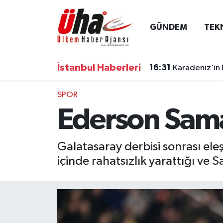
GÜNDEM
TEK
İstanbul Nöbetçi Eczaneler
İstanbul Hava Durumu
İstanbul Haberleri
16:31
Karadeniz’in 
İstanbul Namaz Vakitleri
SPOR
Ederson Saman
İstanbul Trafik Yoğunluk Haritası
Süper Lig Puan Durumu ve Fikstür
Galatasaray derbisi sonrası ele
içinde rahatsızlık yarattığı ve S
Tüm Manşetler
Son Dakika Haberleri
Haber Arşivi