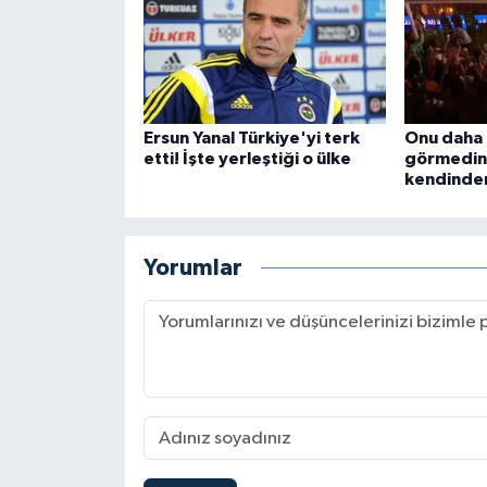
Ersun Yanal Türkiye'yi terk
Onu daha 
etti! İşte yerleştiği o ülke
görmedini
kendinden
Yorumlar