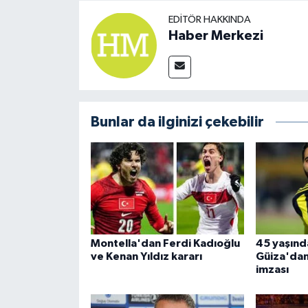
EDITÖR HAKKINDA
Haber Merkezi
Bunlar da ilginizi çekebilir
Montella'dan Ferdi Kadıoğlu
45 yaşınd
ve Kenan Yıldız kararı
Güiza'dan 
imzası