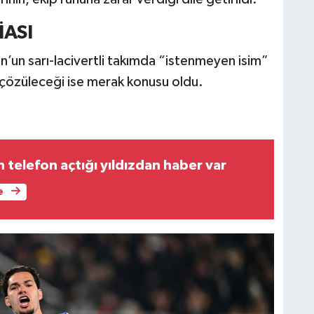
İASI
’un sarı-lacivertli takımda “istenmeyen isim”
ıl çözüleceği ise merak konusu oldu.
 telefon açtığı yıldızdan haber var
e