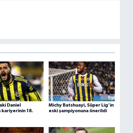
aki Daniel
Michy Batshuayi, Süper Lig'in
kariyerinin 18.
eski şampiyonuna önerildi