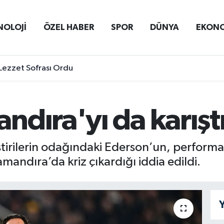
NOLOJİ
ÖZEL HABER
SPOR
DÜNYA
EKON
Lezzet Sofrası Ordu
dıra'yı da karıştı
ştirilerin odağındaki Ederson’un, performan
amandıra’da kriz çıkardığı iddia edildi.
Y