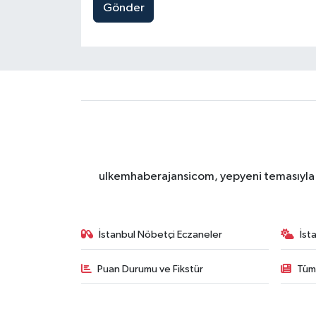
Gönder
ulkemhaberajansicom, yepyeni temasıyla si
İstanbul Nöbetçi Eczaneler
İst
Puan Durumu ve Fikstür
Tüm