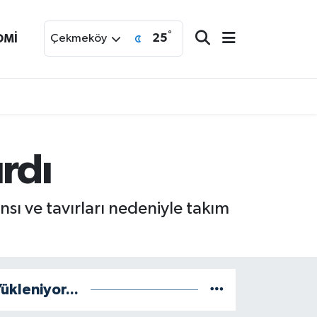
°
25
OMİ
Çekmeköy
rdı
sı ve tavırları nedeniyle takım
ükleniyor...