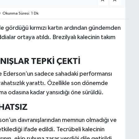
Okunma Süresi: 1 Dk
e gördüğü kırmızı kartın ardından gündemden
alar ortaya atıldı. Brezilyalı kalecinin takım
.
IŞLAR TEPKİ ÇEKTİ
re Ederson’un sadece sahadaki performansı
a rahatsızlık yarattı. Özellikle son dönemde
ma odasına kadar yansıdığı öne sürüldü.
HATSIZ
erson’un davranışlarından memnun olmadığı ve
ilediği ifade edildi. Tecrübeli kalecinin
nın, ekip ruhuna zarar verdiği dile getirildi.