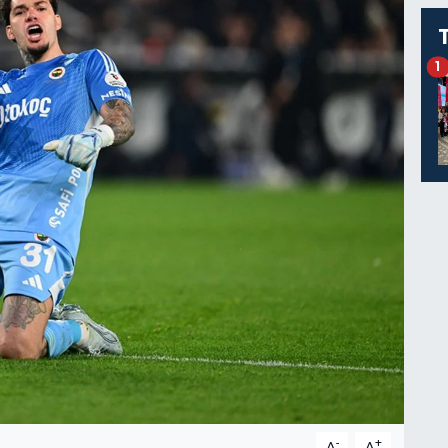
1
-
+
A
A