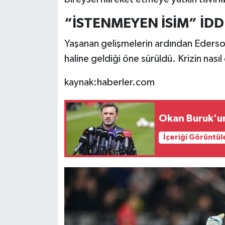
“İSTENMEYEN İSİM” İDD
Yaşanan gelişmelerin ardından Ederson
haline geldiği öne sürüldü. Krizin nas
kaynak:haberler.com
Okan Buruk'un
İçeriği Görüntül