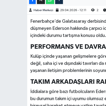
Haber Merkezi
29.04.2026 - 12:11
2
Fenerbahçe’de Galatasaray derbisind
düşmeyen Ederson hakkında çarpıcı iddi
içindeki durumu tartışma konusu oldu
PERFORMANS VE DAVRAN
Kulüp içinde yaşanan gelişmelere gö
değil, saha içi ve dışındaki tavırları d
yaşanan iletişim problemlerinin soyun
TAKIM ARKADAŞLARI RA
İddialara göre bazı futbolcuların Ed
bu durumun takım içi uyumu olumsuz etk
bireysel hareket etmeye yatkın tavırları