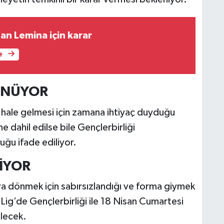
an Lemina için karar
e
ÜNÜYOR
r hale gelmesi için zamana ihtiyaç duyduğu
ne dahil edilse bile Gençlerbirliği
uğu ifade ediliyor.
İYOR
a dönmek için sabırsızlandığı ve forma giymek
 Lig’de Gençlerbirliği ile 18 Nisan Cumartesi
elecek.