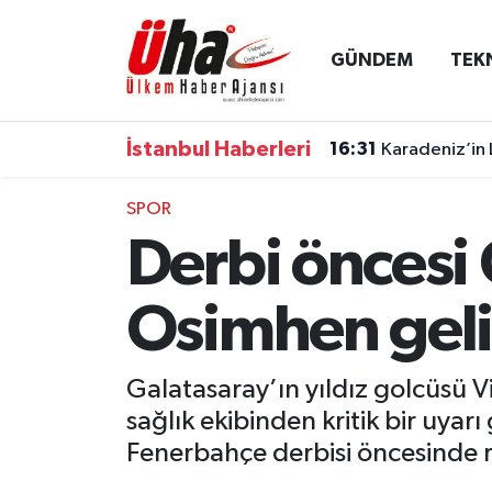
GÜNDEM
TEK
İstanbul Nöbetçi Eczaneler
İstanbul Hava Durumu
İstanbul Haberleri
16:31
Karadeniz’in 
İstanbul Namaz Vakitleri
SPOR
Derbi öncesi 
İstanbul Trafik Yoğunluk Haritası
Süper Lig Puan Durumu ve Fikstür
Osimhen gel
Tüm Manşetler
Galatasaray’ın yıldız golcüsü V
sağlık ekibinden kritik bir uyar
Son Dakika Haberleri
Fenerbahçe derbisi öncesinde ri
Haber Arşivi