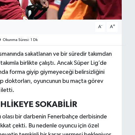
-
+
A
A
Okunma Süresi: 1 Dk
smanında sakatlanan ve bir süredir takımdan
kımla birlikte çalıştı. Ancak Süper Lig’de
nda forma giyip giymeyeceği belirsizliğini
lüp doktorları, oyuncunun bu maçta görev
letti.
EHLİKEYE SOKABİLİR
ğı olası bir darbenin Fenerbahçe derbisinde
kkat çekti. Bu nedenle oyuncu için özel
heyetin temkinli bir karar vermesi bekleniyor.