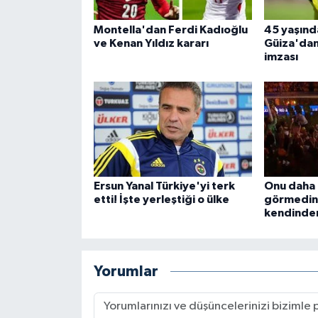
Montella'dan Ferdi Kadıoğlu
45 yaşınd
ve Kenan Yıldız kararı
Güiza'dan 
imzası
Ersun Yanal Türkiye'yi terk
Onu daha 
etti! İşte yerleştiği o ülke
görmedini
kendinden
Yorumlar