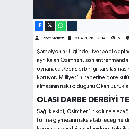
Haber Merkezi
16.04.2026 - 10:14
5
Şampiyonlar Ligi’nde Liverpool depla
ayrı kalan Osimhen, son antrenmanda ta
oynanacak Gençlerbirliği karşılaşması
koruyor. Milliyet’in haberine göre ku
almasının riskli olduğunu Okan Buruk’a i
OLASI DARBE DERBİYİ T
Sağlık ekibi, Osimhen’in koluna alaca
forma giymesini riske atabileceğine di
koruyucu bandaj hazırlanırken, teknik 