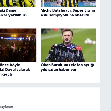
aki Daniel
Michy Batshuayi, Süper Lig'in
kariyerinin 18.
eski şampiyonuna önerildi
önce böyle
Okan Buruk'un telefon açtığı
z! Davul çalarak
yıldızdan haber var
 geçti