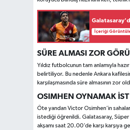
Galatasaray'd
İçeriği Görüntül
SÜRE ALMASI ZOR GÖR
Yıldız futbolcunun tam anlamıyla hazı
belirtiliyor. Bu nedenle Ankara kafilesi
karşılaşmasında süre almasının zor old
OSIMHEN OYNAMAK İST
Öte yandan Victor Osimhen’in sahalar
istediği öğrenildi. Galatasaray, Süper
akşamı saat 20.00’de karşı karşıya g