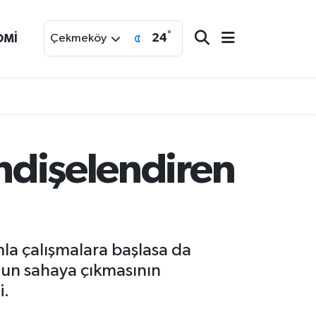
°
24
OMİ
Çekmeköy
endişelendiren
mla çalışmalara başlasa da
cunun sahaya çıkmasının
i.