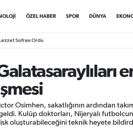
NOLOJİ
ÖZEL HABER
SPOR
DÜNYA
EKON
Lezzet Sofrası Ordu
Galatasaraylıları 
işmesi
ictor Osimhen, sakatlığının ardından takı
ı geldi. Kulüp doktorları, Nijeryalı futbol
sk oluşturabileceğini teknik heyete bildird